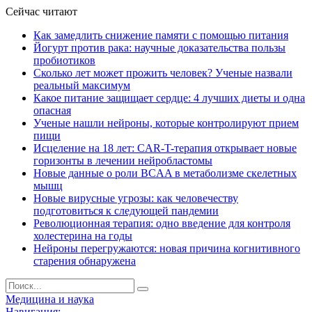
Сейчас читают
Как замедлить снижение памяти с помощью питания
Йогурт против рака: научные доказательства пользы
пробиотиков
Сколько лет может прожить человек? Ученые назвали
реальный максимум
Какое питание защищает сердце: 4 лучших диеты и одна
опасная
Ученые нашли нейроны, которые контролируют прием
пищи
Исцеление на 18 лет: CAR-T-терапия открывает новые
горизонты в лечении нейробластомы
Новые данные о роли BCAA в метаболизме скелетных
мышц
Новые вирусные угрозы: как человечеству
подготовиться к следующей пандемии
Революционная терапия: одно введение для контроля
холестерина на годы
Нейроны перегружаются: новая причина когнитивного
старения обнаружена
Медицина и наука
Навигация: