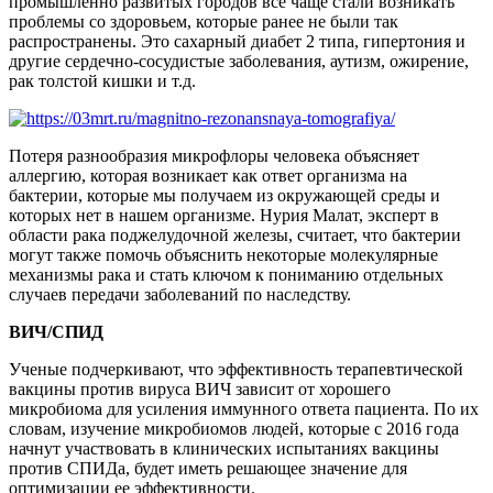
промышленно развитых городов все чаще стали возникать
проблемы со здоровьем, которые ранее не были так
распространены. Это сахарный диабет 2 типа, гипертония и
другие сердечно-сосудистые заболевания, аутизм, ожирение,
рак толстой кишки и т.д.
Потеря разнообразия микрофлоры человека объясняет
аллергию, которая возникает как ответ организма на
бактерии, которые мы получаем из окружающей среды и
которых нет в нашем организме. Нурия Малат, эксперт в
области рака поджелудочной железы, считает, что бактерии
могут также помочь объяснить некоторые молекулярные
механизмы рака и стать ключом к пониманию отдельных
случаев передачи заболеваний по наследству.
ВИЧ/СПИД
Ученые подчеркивают, что эффективность терапевтической
вакцины против вируса ВИЧ зависит от хорошего
микробиома для усиления иммунного ответа пациента. По их
словам, изучение микробиомов людей, которые с 2016 года
начнут участвовать в клинических испытаниях вакцины
против СПИДа, будет иметь решающее значение для
оптимизации ее эффективности.