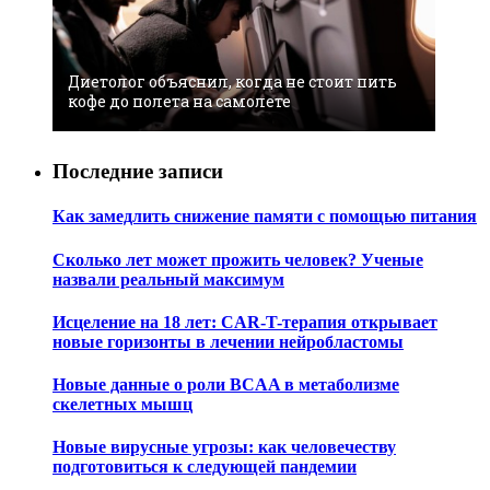
Диетолог объяснил, когда не стоит пить
кофе до полета на самолете
Последние записи
Как замедлить снижение памяти с помощью питания
Сколько лет может прожить человек? Ученые
назвали реальный максимум
Исцеление на 18 лет: CAR-T-терапия открывает
новые горизонты в лечении нейробластомы
Новые данные о роли BCAA в метаболизме
скелетных мышц
Новые вирусные угрозы: как человечеству
подготовиться к следующей пандемии