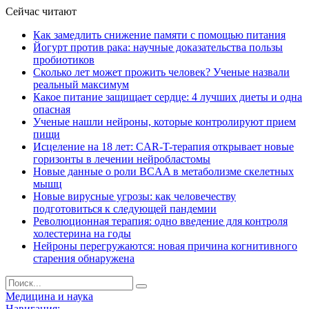
Сейчас читают
Как замедлить снижение памяти с помощью питания
Йогурт против рака: научные доказательства пользы
пробиотиков
Сколько лет может прожить человек? Ученые назвали
реальный максимум
Какое питание защищает сердце: 4 лучших диеты и одна
опасная
Ученые нашли нейроны, которые контролируют прием
пищи
Исцеление на 18 лет: CAR-T-терапия открывает новые
горизонты в лечении нейробластомы
Новые данные о роли BCAA в метаболизме скелетных
мышц
Новые вирусные угрозы: как человечеству
подготовиться к следующей пандемии
Революционная терапия: одно введение для контроля
холестерина на годы
Нейроны перегружаются: новая причина когнитивного
старения обнаружена
Медицина и наука
Навигация: