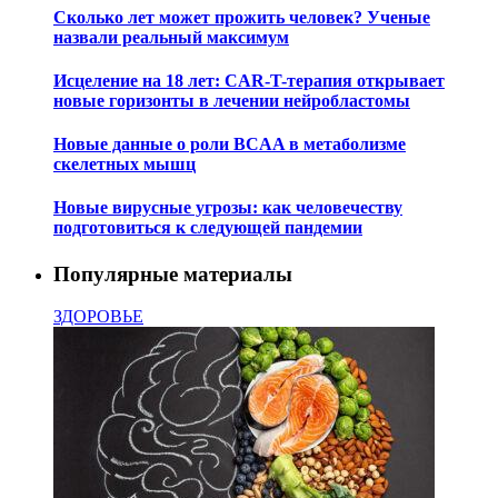
Сколько лет может прожить человек? Ученые
назвали реальный максимум
Исцеление на 18 лет: CAR-T-терапия открывает
новые горизонты в лечении нейробластомы
Новые данные о роли BCAA в метаболизме
скелетных мышц
Новые вирусные угрозы: как человечеству
подготовиться к следующей пандемии
Популярные материалы
ЗДОРОВЬЕ