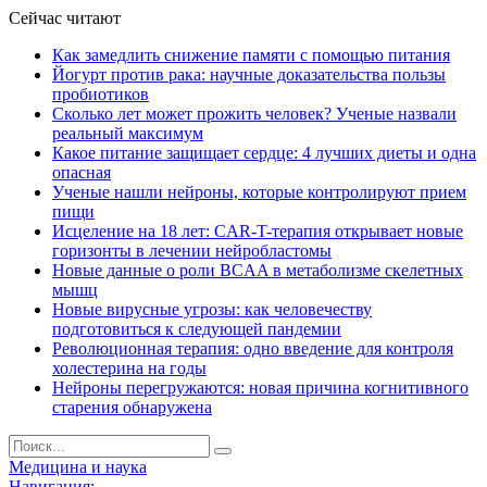
Сейчас читают
Как замедлить снижение памяти с помощью питания
Йогурт против рака: научные доказательства пользы
пробиотиков
Сколько лет может прожить человек? Ученые назвали
реальный максимум
Какое питание защищает сердце: 4 лучших диеты и одна
опасная
Ученые нашли нейроны, которые контролируют прием
пищи
Исцеление на 18 лет: CAR-T-терапия открывает новые
горизонты в лечении нейробластомы
Новые данные о роли BCAA в метаболизме скелетных
мышц
Новые вирусные угрозы: как человечеству
подготовиться к следующей пандемии
Революционная терапия: одно введение для контроля
холестерина на годы
Нейроны перегружаются: новая причина когнитивного
старения обнаружена
Медицина и наука
Навигация: