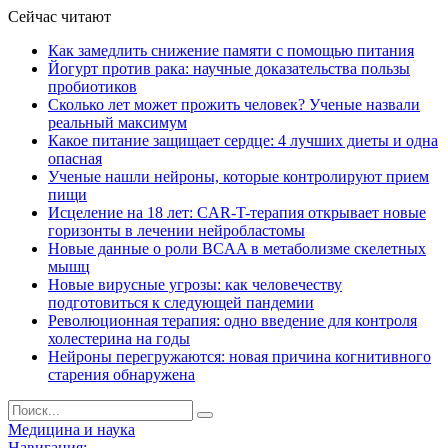
Сейчас читают
Как замедлить снижение памяти с помощью питания
Йогурт против рака: научные доказательства пользы
пробиотиков
Сколько лет может прожить человек? Ученые назвали
реальный максимум
Какое питание защищает сердце: 4 лучших диеты и одна
опасная
Ученые нашли нейроны, которые контролируют прием
пищи
Исцеление на 18 лет: CAR-T-терапия открывает новые
горизонты в лечении нейробластомы
Новые данные о роли BCAA в метаболизме скелетных
мышц
Новые вирусные угрозы: как человечеству
подготовиться к следующей пандемии
Революционная терапия: одно введение для контроля
холестерина на годы
Нейроны перегружаются: новая причина когнитивного
старения обнаружена
Медицина и наука
Навигация: