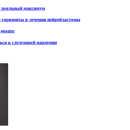
и реальный максимум
е горизонты в лечении нейробластомы
х мышц
ться к следующей пандемии