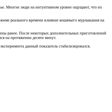
вье
.
Многие
люди
на
интуитивном
уровне
ощущают
,
что
их
ежиме
реального
времени
влияние
кошачьего
мурлыкания
на
рены
ранее
.
После
некоторых
дополнительных
приготовлений
лся
на
протяжении
десяти
минут
.
эксперимента
данный
показатель
стабилизировался
.