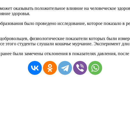
может
оказывать
положительное
влияние
на
человеческое
здоро
ояние
здоровья
.
образования
было
проведено
исследование
,
которое
показало
в
р
добровольцев
,
физиологические
показатели
которых
были
изме
се
этого
студенты
слушали
кошачье
мурчание
.
Эксперимент
дли
ранее
были
замечены
отклонения
в
показателях
давления
,
после