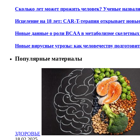
Последние записи
Как замедлить снижение памяти с помощью питания
Сколько лет может прожить человек? Ученые назвал
Исцеление на 18 лет: CAR-T-терапия открывает новы
Новые данные о роли BCAA в метаболизме скелетны
Новые вирусные угрозы: как человечеству подготови
Популярные материалы