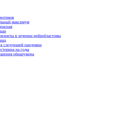
биотиков
альный максимум
опасная
ищи
оризонты в лечении нейробластомы
ышц
я к следующей пандемии
естерина на годы
тарения обнаружена