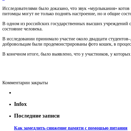
Исследователями
было
доказано
,
что
звук
«
мурлыкания
»
котов
питомцы
могут
не
только
поднять
настроение
,
но
и
общие
сост
В
одном
из
российских
государственных
высших
учреждений
состояние
человека
.
В
исследовании
принимало
участие
около
двадцати
студентов
–
добровольцам
были
продемонстрированы
фото
кошек
,
в
процес
В
конечном
итоге
,
было
выявлено
,
что
у
участников
,
у
которых
Комментарии закрыты
Невролог рассказала, как распознать опасную
Infox
головную боль
Врач рассказала о пользе кабачков для кожи
В арбузе какого цвета больше пользы и почему