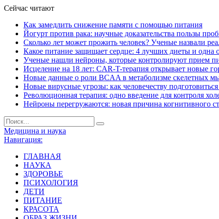
Сейчас читают
Как замедлить снижение памяти с помощью питания
Йогурт против рака: научные доказательства пользы про
Сколько лет может прожить человек? Ученые назвали ре
Какое питание защищает сердце: 4 лучших диеты и одна 
Ученые нашли нейроны, которые контролируют прием п
Исцеление на 18 лет: CAR-T-терапия открывает новые г
Новые данные о роли BCAA в метаболизме скелетных м
Новые вирусные угрозы: как человечеству подготовитьс
Революционная терапия: одно введение для контроля хол
Нейроны перегружаются: новая причина когнитивного с
Медицина и наука
Навигация:
ГЛАВНАЯ
НАУКА
ЗДОРОВЬЕ
ПСИХОЛОГИЯ
ДЕТИ
ПИТАНИЕ
КРАСОТА
ОБРАЗ ЖИЗНИ