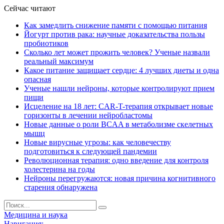
Сейчас читают
Как замедлить снижение памяти с помощью питания
Йогурт против рака: научные доказательства пользы
пробиотиков
Сколько лет может прожить человек? Ученые назвали
реальный максимум
Какое питание защищает сердце: 4 лучших диеты и одна
опасная
Ученые нашли нейроны, которые контролируют прием
пищи
Исцеление на 18 лет: CAR-T-терапия открывает новые
горизонты в лечении нейробластомы
Новые данные о роли BCAA в метаболизме скелетных
мышц
Новые вирусные угрозы: как человечеству
подготовиться к следующей пандемии
Революционная терапия: одно введение для контроля
холестерина на годы
Нейроны перегружаются: новая причина когнитивного
старения обнаружена
Медицина и наука
Навигация: