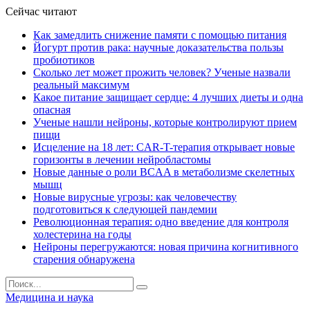
Сейчас читают
Как замедлить снижение памяти с помощью питания
Йогурт против рака: научные доказательства пользы
пробиотиков
Сколько лет может прожить человек? Ученые назвали
реальный максимум
Какое питание защищает сердце: 4 лучших диеты и одна
опасная
Ученые нашли нейроны, которые контролируют прием
пищи
Исцеление на 18 лет: CAR-T-терапия открывает новые
горизонты в лечении нейробластомы
Новые данные о роли BCAA в метаболизме скелетных
мышц
Новые вирусные угрозы: как человечеству
подготовиться к следующей пандемии
Революционная терапия: одно введение для контроля
холестерина на годы
Нейроны перегружаются: новая причина когнитивного
старения обнаружена
Медицина и наука