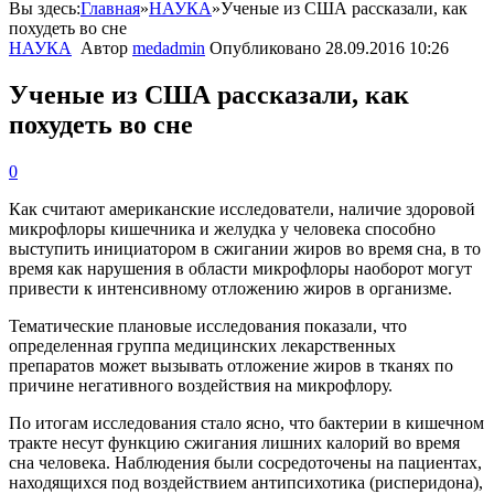
Вы здесь:
Главная
»
НАУКА
»
Ученые из США рассказали, как
похудеть во сне
НАУКА
Автор
medadmin
Опубликовано
28.09.2016 10:26
Ученые из США рассказали, как
похудеть во сне
0
Как
считают
американские
исследователи
,
наличие
здоровой
микрофлоры
кишечника
и
желудка
у
человека
способно
выступить
инициатором
в
сжигании
жиров
во
время
сна
,
в
то
время
как
нарушения
в
области
микрофлоры
наоборот
могут
привести
к
интенсивному
отложению
жиров
в
организме
.
Тематические
плановые
исследования
показали
,
что
определенная
группа
медицинских
лекарственных
препаратов
может
вызывать
отложение
жиров
в
тканях
по
причине
негативного
воздействия
на
микрофлору
.
По
итогам
исследования
стало
ясно
,
что
бактерии
в
кишечном
тракте
несут
функцию
сжигания
лишних
калорий
во
время
сна
человека
.
Наблюдения
были
сосредоточены
на
пациентах
,
находящихся
под
воздействием
антипсихотика
(
рисперидона
),