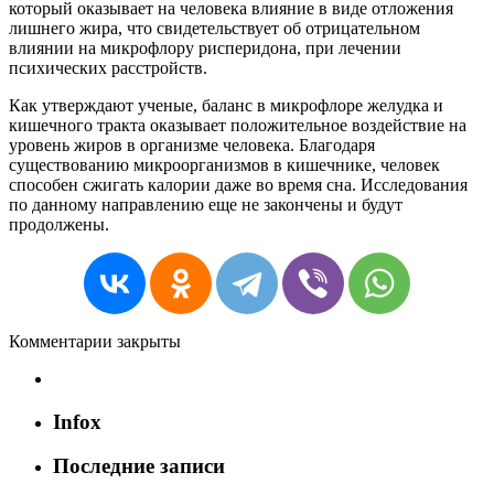
который
оказывает
на
человека
влияние
в
виде
отложения
лишнего
жира
,
что
свидетельствует
об
отрицательном
влиянии
на
микрофлору
рисперидона
,
при
лечении
психических
расстройств
.
Как
утверждают
ученые
,
баланс
в
микрофлоре
желудка
и
кишечного
тракта
оказывает
положительное
воздействие
на
уровень
жиров
в
организме
человека
.
Благодаря
существованию
микроорганизмов
в
кишечнике
,
человек
способен
сжигать
калории
даже
во
время
сна
.
Исследования
по
данному
направлению
еще
не
закончены
и
будут
продолжены
.
Комментарии закрыты
Infox
Последние записи