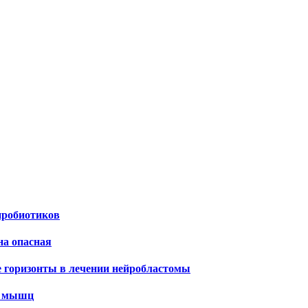
пробиотиков
на опасная
е горизонты в лечении нейробластомы
х мышц