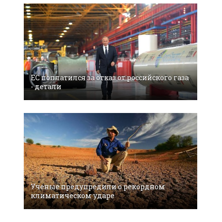
EC поплатился за отказ от российского газа
- детали
Ученые предупредили о рекордном
климатическом ударе