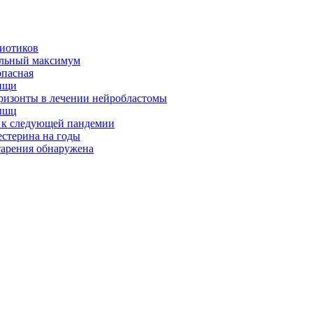
биотиков
альный максимум
опасная
ищи
оризонты в лечении нейробластомы
ышц
я к следующей пандемии
естерина на годы
тарения обнаружена