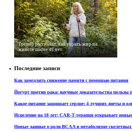
Тренер рассказал, как убрать жир на
животе после 45 лет
Последние записи
Как замедлить снижение памяти с помощью питания
Йогурт против рака: научные доказательства пользы 
Какое питание защищает сердце: 4 лучших диеты и од
Исцеление на 18 лет: CAR-T-терапия открывает новы
Новые данные о роли BCAA в метаболизме скелетны