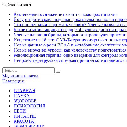
Сейчас читают
Как замедлить снижение памяти с помощью питания
Йогурт против рака: научные доказательства пользы про
Сколько лет может прожить человек? Ученые назвали ре
Какое питание защищает сердце: 4 лучших диеты и одна 
Ученые нашли нейроны, которые контролируют прием п
Исцеление на 18 лет: CAR-T-терапия открывает новые г
Новые данные о роли BCAA в метаболизме скелетных м
Новые вирусные угрозы: как человечеству подготовитьс
Революционная терапия: одно введение для контроля хол
Нейроны перегружаются: новая причина когнитивного с
Медицина и наука
Навигация:
ГЛАВНАЯ
НАУКА
ЗДОРОВЬЕ
ПСИХОЛОГИЯ
ДЕТИ
ПИТАНИЕ
КРАСОТА
ОБРАЗ ЖИЗНИ