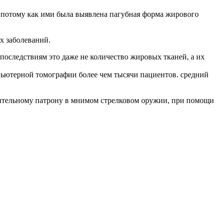
,
потому
как
ими
была
выявлена
пагубная
форма
жирового
ых
заболеваний
.
последствиям
это
даже
не
количество
жировых
тканей
,
а
их
пьютерной
томографии
более
чем
тысячи
пациентов
.
средний
ительному
патрону
в
мнимом
стрелковом
оружии
,
при
помощи