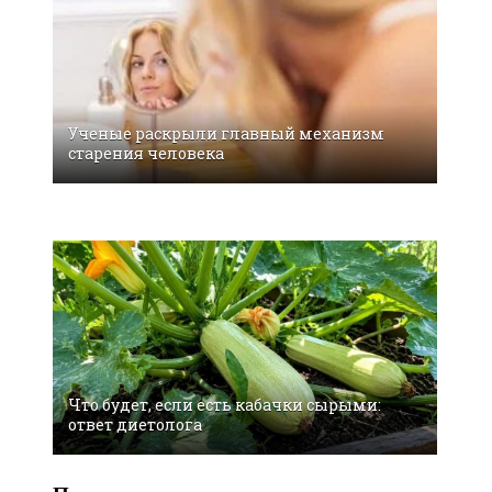
Ученые раскрыли главный механизм
старения человека
СМИ: астрономы сообщили о странных
летающих объектах у Луны
Что будет, если есть кабачки сырыми:
ответ диетолога