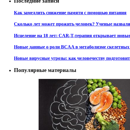
Последние записи
Как замедлить снижение памяти с помощью питания
Сколько лет может прожить человек? Ученые назвал
Исцеление на 18 лет: CAR-T-терапия открывает новы
Новые данные о роли BCAA в метаболизме скелетны
Новые вирусные угрозы: как человечеству подготови
Популярные материалы