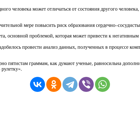
дного
человека
может
отличаться
от
состояния
другого
человека
ачительной
мере
повысить
риск
образования
сердечно
–
сосудист
ета
,
основной
проблемой
,
которая
может
привести
к
негативным
адобилось
провести
анализ
данных
,
полученных
в
процессе
ком
рно
пятистам
граммам
,
как
думают
ученые
,
равносильна
дополн
ю
рулетку
».