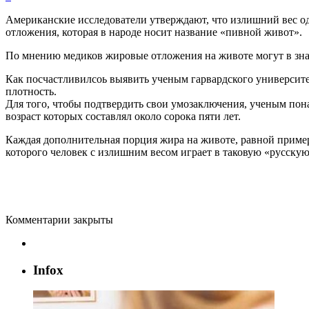
Американские
исследователи
утверждают
,
что
излишний
вес
о
отложения
,
которая
в
народе
носит
название
«
пивной
живот
».
По
мнению
медиков
жировые
отложения
на
животе
могут
в
зн
Как
посчастливилсоь
выявить
ученым
гарвардского
университ
плотность
.
Для
того
,
чтобы
подтвердить
свои
умозаключения
,
ученым
пон
возраст
которых
составлял
около
сорока
пяти
лет
.
Каждая
дополнительная
порция
жира
на
животе
,
равной
приме
которого
человек
с
излишним
весом
играет
в
таковую
«
русску
Комментарии закрыты
Infox