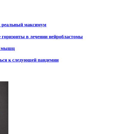
и реальный максимум
е горизонты в лечении нейробластомы
х мышц
ться к следующей пандемии