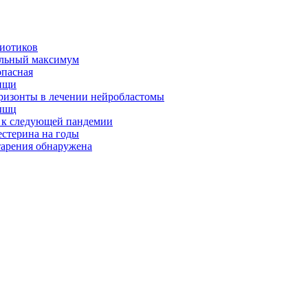
биотиков
альный максимум
опасная
ищи
оризонты в лечении нейробластомы
ышц
я к следующей пандемии
естерина на годы
тарения обнаружена