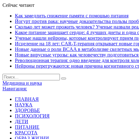
Сейчас читают
Как замедлить снижение памяти с помощью питания
Йогурт против рака: научные доказательства пользы про
Сколько лет может прожить человек? Ученые назвали ре
Какое питание защищает сердце: 4 лучших диеты и одна 
Ученые нашли нейроны, которые контролируют прием п
Исцеление на 18 лет: CAR-T-терапия открывает новые г
Новые данные о роли BCAA в метаболизме скелетных м
Новые вирусные угрозы: как человечеству подготовитьс
Революционная терапия: одно введение для контроля хол
Нейроны перегружаются: новая причина когнитивного с
Медицина и наука
Навигация:
ГЛАВНАЯ
НАУКА
ЗДОРОВЬЕ
ПСИХОЛОГИЯ
ДЕТИ
ПИТАНИЕ
КРАСОТА
ОБРАЗ ЖИЗНИ