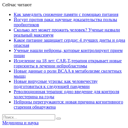
Сейчас читают
Как замедлить снижение памяти с помощью питания
Йогурт против рака: научные доказательства пользы
пробиотиков
Сколько лет может прожить человек? Ученые назвали
реальный максимум
Какое питание защищает сердце: 4 лучших диеты и одна
опасная
Ученые нашли нейроны, которые контролируют прием
пищи
Исцеление на 18 лет: CAR-T-терапия открывает новые
горизонты в лечении нейробластомы
Новые данные о роли BCAA в метаболизме скелетных
мышц
Новые вирусные угрозы: как человечеству
подготовиться к следующей пандемии
Революционная терапия: одно введение для контроля
холестерина на годы
Нейроны перегружаются: новая причина когнитивного
старения обнаружена
Медицина и наука