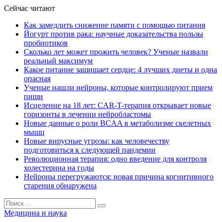
Сейчас читают
Как замедлить снижение памяти с помощью питания
Йогурт против рака: научные доказательства пользы
пробиотиков
Сколько лет может прожить человек? Ученые назвали
реальный максимум
Какое питание защищает сердце: 4 лучших диеты и одна
опасная
Ученые нашли нейроны, которые контролируют прием
пищи
Исцеление на 18 лет: CAR-T-терапия открывает новые
горизонты в лечении нейробластомы
Новые данные о роли BCAA в метаболизме скелетных
мышц
Новые вирусные угрозы: как человечеству
подготовиться к следующей пандемии
Революционная терапия: одно введение для контроля
холестерина на годы
Нейроны перегружаются: новая причина когнитивного
старения обнаружена
Медицина и наука