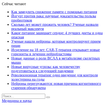
Сейчас читают
Как замедлить снижение памяти с помощью питания
Йогурт против рака: научные доказательства пользы
пробиотиков
Сколько лет может прожить человек? Ученые назвали
реальный максимум
Какое питание защищает сердце: 4 лучших диеты и одна
опасная
Ученые нашли нейроны, которые контролируют прием
пищи
Исцеление на 18 лет: CAR-T-терапия открывает новые
горизонты в лечении нейробластомы
Новые данные о роли BCAA в метаболизме скелетных
мышц
Новые вирусные угрозы: как человечеству
подготовиться к следующей пандемии
Революционная терапия: одно введение для контроля
холестерина на годы
Нейроны перегружаются: новая причина когнитивного
старения обнаружена
Медицина и наука