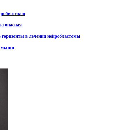
пробиотиков
на опасная
е горизонты в лечении нейробластомы
х мышц