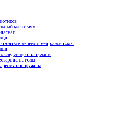
биотиков
альный максимум
опасная
ищи
оризонты в лечении нейробластомы
ышц
я к следующей пандемии
естерина на годы
тарения обнаружена