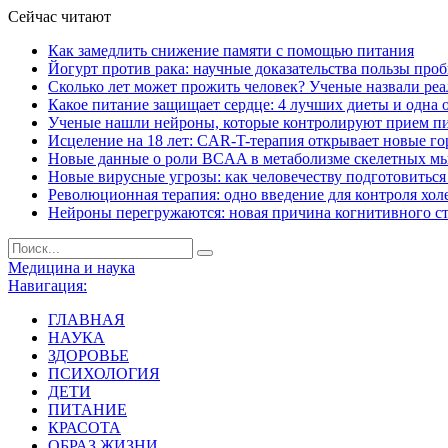
Сейчас читают
Как замедлить снижение памяти с помощью питания
Йогурт против рака: научные доказательства пользы про
Сколько лет может прожить человек? Ученые назвали ре
Какое питание защищает сердце: 4 лучших диеты и одна 
Ученые нашли нейроны, которые контролируют прием п
Исцеление на 18 лет: CAR-T-терапия открывает новые г
Новые данные о роли BCAA в метаболизме скелетных м
Новые вирусные угрозы: как человечеству подготовитьс
Революционная терапия: одно введение для контроля хол
Нейроны перегружаются: новая причина когнитивного с
Медицина и наука
Навигация:
ГЛАВНАЯ
НАУКА
ЗДОРОВЬЕ
ПСИХОЛОГИЯ
ДЕТИ
ПИТАНИЕ
КРАСОТА
ОБРАЗ ЖИЗНИ