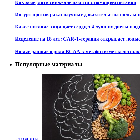
Как замедлить снижение памяти с помощью питания
Йогурт против рака: научные доказательства пользы 
Какое питание защищает сердце: 4 лучших диеты и од
Исцеление на 18 лет: CAR-T-терапия открывает новы
Новые данные о роли BCAA в метаболизме скелетны
Популярные материалы
ЗДОРОВЬЕ