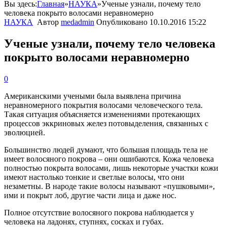
Вы здесь:
Главная
»
НАУКА
»
Ученые узнали, почему тело
человека покрыто волосами неравномерно
НАУКА
Автор
medadmin
Опубликовано
10.10.2016 15:22
Ученые узнали, почему тело человека
покрыто волосами неравномерно
0
Американскими
учеными
была
выявлена
причина
неравномерного
покрытия
волосами
человеческого
тела
.
Такая
ситуация
объясняется
изменениями
протекающих
процессов
эккриновых
желез
потовыделения
,
связанных
с
эволюцией
.
Большинство
людей
думают
,
что
большая
площадь
тела
не
имеет
волосяного
покрова
–
они
ошибаются
.
Кожа
человека
полностью
покрыта
волосами
,
лишь
некоторые
участки
кожи
имеют
настолько
тонкие
и
светлые
волосы
,
что
они
незаметны
.
В
народе
такие
волосы
называют
«
пушковыми
»,
ими
и
покрыт
лоб
,
другие
части
лица
и
даже
нос
.
Полное
отсутствие
волосяного
покрова
наблюдается
у
человека
на
ладонях
,
ступнях
,
сосках
и
губах
.