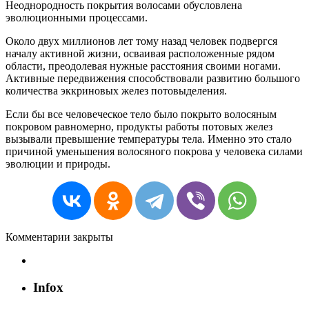
Неоднородность
покрытия
волосами
обусловлена
эволюционными
процессами
.
Около
двух
миллионов
лет
тому
назад
человек
подвергся
началу
активной
жизни
,
осваивая
расположенные
рядом
области
,
преодолевая
нужные
расстояния
своими
ногами
.
Активные
передвижения
способствовали
развитию
большого
количества
эккриновых
желез
потовыделения
.
Если
бы
все
человеческое
тело
было
покрыто
волосяным
покровом
равномерно
,
продукты
работы
потовых
желез
вызывали
превышение
температуры
тела
.
Именно
это
стало
причиной
уменьшения
волосяного
покрова
у
человека
силами
эволюции
и
природы
.
Комментарии закрыты
Экс-переводчик Горбачева дал совет по изучению
Infox
иностранных языков
Что на самом деле делает кофе с вашим организмом