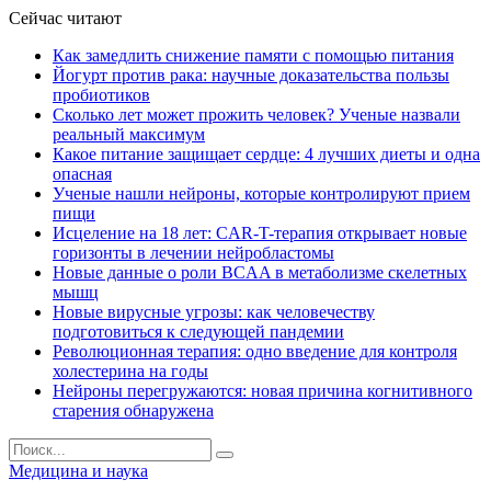
Сейчас читают
Как замедлить снижение памяти с помощью питания
Йогурт против рака: научные доказательства пользы
пробиотиков
Сколько лет может прожить человек? Ученые назвали
реальный максимум
Какое питание защищает сердце: 4 лучших диеты и одна
опасная
Ученые нашли нейроны, которые контролируют прием
пищи
Исцеление на 18 лет: CAR-T-терапия открывает новые
горизонты в лечении нейробластомы
Новые данные о роли BCAA в метаболизме скелетных
мышц
Новые вирусные угрозы: как человечеству
подготовиться к следующей пандемии
Революционная терапия: одно введение для контроля
холестерина на годы
Нейроны перегружаются: новая причина когнитивного
старения обнаружена
Медицина и наука