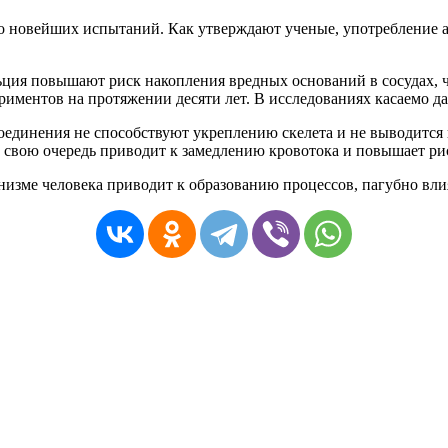
о
новейших
испытаний
.
Как
утверждают
ученые
,
употребление
ьция
повышают
риск
накопления
вредных
оснований
в
сосудах
,
риментов
на
протяжении
десяти
лет
.
В
исследованиях
касаемо
д
оединения
не
способствуют
укреплению
скелета
и
не
выводится
свою
очередь
приводит
к
замедлению
кровотока
и
повышает
ри
низме
человека
приводит
к
образованию
процессов
,
пагубно
вл