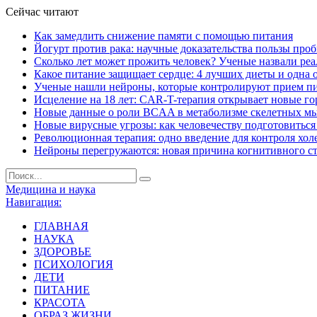
Сейчас читают
Как замедлить снижение памяти с помощью питания
Йогурт против рака: научные доказательства пользы про
Сколько лет может прожить человек? Ученые назвали ре
Какое питание защищает сердце: 4 лучших диеты и одна 
Ученые нашли нейроны, которые контролируют прием п
Исцеление на 18 лет: CAR-T-терапия открывает новые г
Новые данные о роли BCAA в метаболизме скелетных м
Новые вирусные угрозы: как человечеству подготовитьс
Революционная терапия: одно введение для контроля хол
Нейроны перегружаются: новая причина когнитивного с
Медицина и наука
Навигация:
ГЛАВНАЯ
НАУКА
ЗДОРОВЬЕ
ПСИХОЛОГИЯ
ДЕТИ
ПИТАНИЕ
КРАСОТА
ОБРАЗ ЖИЗНИ