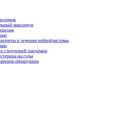
биотиков
альный максимум
опасная
ищи
оризонты в лечении нейробластомы
ышц
я к следующей пандемии
естерина на годы
тарения обнаружена