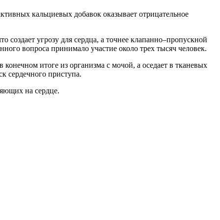
активных
кальциевых
добавок
оказывает
отрицательное
что
создает
угрозу
для
сердца
,
а
точнее
клапанно
–
пропускной
анного
вопроса
принимало
участие
около
трех
тысяч
человек
.
в
конечном
итоге
из
организма
с
мочой
,
а
оседает
в
тканевых
ск
сердечного
приступа
.
ияющих
на
сердце
.