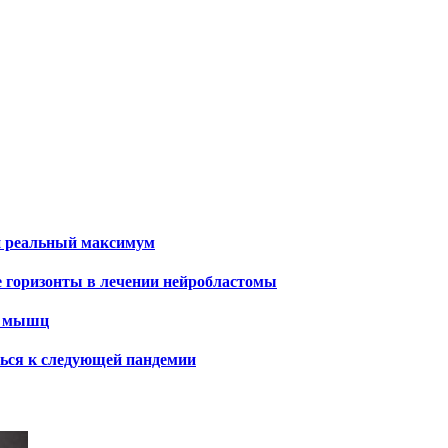
и реальный максимум
е горизонты в лечении нейробластомы
х мышц
ться к следующей пандемии