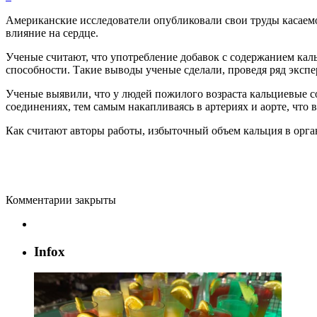
Американские
исследователи
опубликовали
свои
труды
касаем
влияние
на
сердце
.
Ученые
считают
,
что
употребление
добавок
с
содержанием
кал
способности
.
Такие
выводы
ученые
сделали
,
проведя
ряд
экспе
Ученые
выявили
,
что
у
людей
пожилого
возраста
кальциевые
с
соединениях
,
тем
самым
накапливаясь
в
артериях
и
аорте
,
что
в
Как
считают
авторы
работы
,
избыточный
объем
кальция
в
орга
Комментарии закрыты
Infox