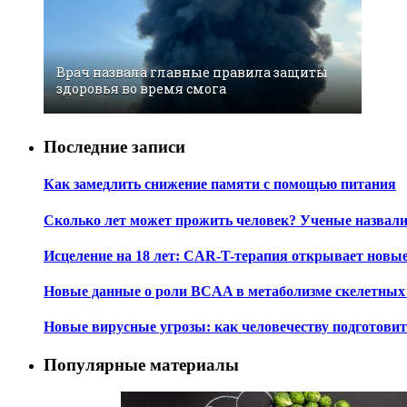
Врач назвала главные правила защиты
здоровья во время смога
Последние записи
Как замедлить снижение памяти с помощью питания
Сколько лет может прожить человек? Ученые назвал
Исцеление на 18 лет: CAR-T-терапия открывает новы
Новые данные о роли BCAA в метаболизме скелетны
Новые вирусные угрозы: как человечеству подготови
Популярные материалы