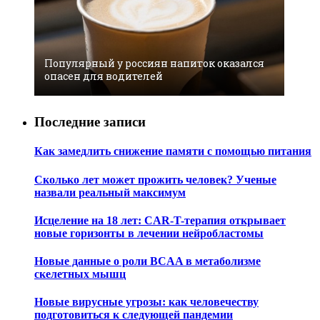
Популярный у россиян напиток оказался
опасен для водителей
Последние записи
Как замедлить снижение памяти с помощью питания
Сколько лет может прожить человек? Ученые
назвали реальный максимум
Исцеление на 18 лет: CAR-T-терапия открывает
новые горизонты в лечении нейробластомы
Новые данные о роли BCAA в метаболизме
скелетных мышц
Новые вирусные угрозы: как человечеству
подготовиться к следующей пандемии