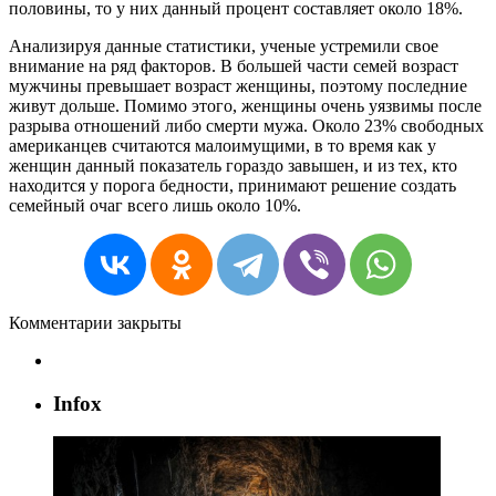
половины
,
то
у
них
данный
процент
составляет
около
18
%.
Анализируя
данные
статистики
,
ученые
устремили
свое
внимание
на
ряд
факторов
.
В
большей
части
семей
возраст
мужчины
превышает
возраст
женщины
,
поэтому
последние
живут
дольше
.
Помимо
этого
,
женщины
очень
уязвимы
после
разрыва
отношений
либо
смерти
мужа
.
Около
23
%
свободных
американцев
считаются
малоимущими
,
в
то
время
как
у
женщин
данный
показатель
гораздо
завышен
,
и
из
тех
,
кто
находится
у
порога
бедности
,
принимают
решение
создать
семейный
очаг
всего
лишь
около
10
%.
Комментарии закрыты
Infox