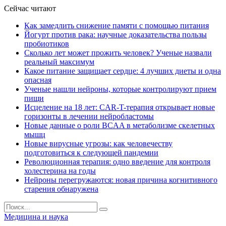
Сейчас читают
Как замедлить снижение памяти с помощью питания
Йогурт против рака: научные доказательства пользы
пробиотиков
Сколько лет может прожить человек? Ученые назвали
реальный максимум
Какое питание защищает сердце: 4 лучших диеты и одна
опасная
Ученые нашли нейроны, которые контролируют прием
пищи
Исцеление на 18 лет: CAR-T-терапия открывает новые
горизонты в лечении нейробластомы
Новые данные о роли BCAA в метаболизме скелетных
мышц
Новые вирусные угрозы: как человечеству
подготовиться к следующей пандемии
Революционная терапия: одно введение для контроля
холестерина на годы
Нейроны перегружаются: новая причина когнитивного
старения обнаружена
Медицина и наука