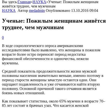
Вы здесь:
Главная
»
НАУКА
»
Ученые: Пожилым женщинам
живётся труднее, чем мужчинам
НАУКА
Автор
medadmin
Опубликовано
13.10.2016 09:04
Ученые: Пожилым женщинам живётся
труднее, чем мужчинам
0
В
ходе
социологического
опроса
американскими
исследователями
было
выявлено
,
что
женщины
в
пожилом
возрасте
более
остро
переносят
период
недостатка
финансовой
обеспеченности
и
одиночества
,
нежели
мужчины
.
Средний
показатель
продолжительности
жизни
мужской
половины
населения
значительно
меньше
,
именно
поэтому
в
период
старости
женщины
зачастую
остаются
одни
.
Они
ощущают
подавленность
и
уже
отчаиваются
найти
вторую
половину
.
Основной
причиной
такого
отчаяния
является
боязнь
новых
отношений
.
Как
показывает
статистика
,
около
65
%
мужчин
в
возрасте
70
–
85
лет
состоят
в
брачных
узах
.
Что
касается
женской