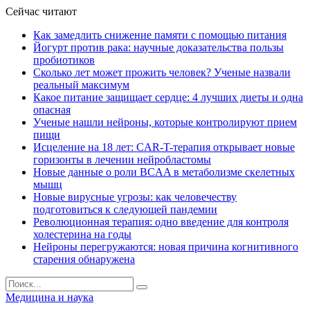
Сейчас читают
Как замедлить снижение памяти с помощью питания
Йогурт против рака: научные доказательства пользы
пробиотиков
Сколько лет может прожить человек? Ученые назвали
реальный максимум
Какое питание защищает сердце: 4 лучших диеты и одна
опасная
Ученые нашли нейроны, которые контролируют прием
пищи
Исцеление на 18 лет: CAR-T-терапия открывает новые
горизонты в лечении нейробластомы
Новые данные о роли BCAA в метаболизме скелетных
мышц
Новые вирусные угрозы: как человечеству
подготовиться к следующей пандемии
Революционная терапия: одно введение для контроля
холестерина на годы
Нейроны перегружаются: новая причина когнитивного
старения обнаружена
Медицина и наука