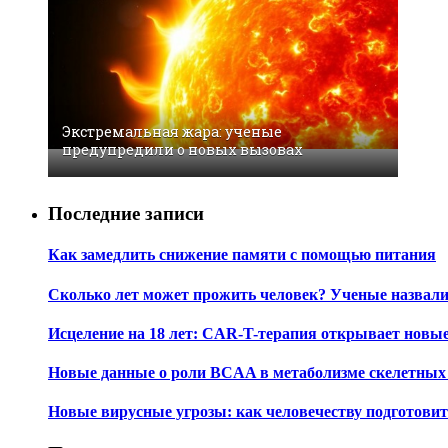
Экстремальная жара: ученые
предупредили о новых вызовах
Последние записи
Как замедлить снижение памяти с помощью питания
Сколько лет может прожить человек? Ученые назвал
Исцеление на 18 лет: CAR-T-терапия открывает новы
Новые данные о роли BCAA в метаболизме скелетны
Новые вирусные угрозы: как человечеству подготови