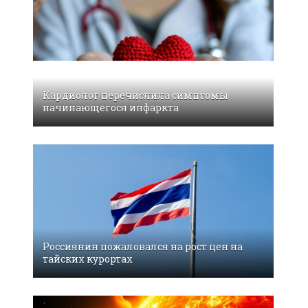
Кардиолог перечислила симптомы
начинающегося инфаркта
Россиянин пожаловался на рост цен на
тайских курортах