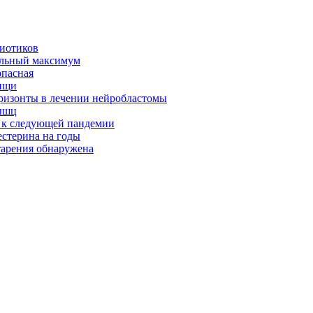
биотиков
альный максимум
опасная
ищи
оризонты в лечении нейробластомы
ышц
я к следующей пандемии
естерина на годы
тарения обнаружена