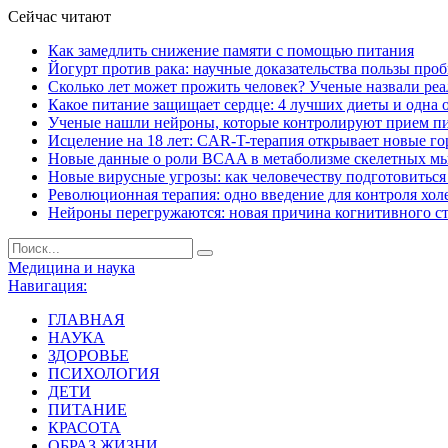
Сейчас читают
Как замедлить снижение памяти с помощью питания
Йогурт против рака: научные доказательства пользы про
Сколько лет может прожить человек? Ученые назвали ре
Какое питание защищает сердце: 4 лучших диеты и одна 
Ученые нашли нейроны, которые контролируют прием п
Исцеление на 18 лет: CAR-T-терапия открывает новые г
Новые данные о роли BCAA в метаболизме скелетных м
Новые вирусные угрозы: как человечеству подготовитьс
Революционная терапия: одно введение для контроля хол
Нейроны перегружаются: новая причина когнитивного с
Медицина и наука
Навигация:
ГЛАВНАЯ
НАУКА
ЗДОРОВЬЕ
ПСИХОЛОГИЯ
ДЕТИ
ПИТАНИЕ
КРАСОТА
ОБРАЗ ЖИЗНИ