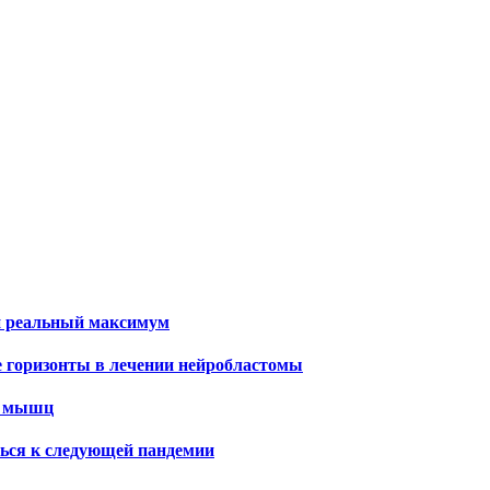
и реальный максимум
е горизонты в лечении нейробластомы
х мышц
ться к следующей пандемии