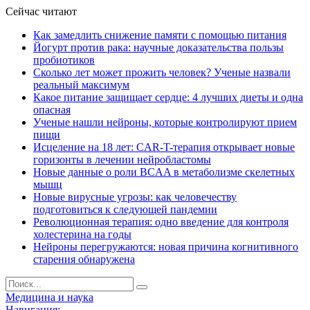
Сейчас читают
Как замедлить снижение памяти с помощью питания
Йогурт против рака: научные доказательства пользы
пробиотиков
Сколько лет может прожить человек? Ученые назвали
реальный максимум
Какое питание защищает сердце: 4 лучших диеты и одна
опасная
Ученые нашли нейроны, которые контролируют прием
пищи
Исцеление на 18 лет: CAR-T-терапия открывает новые
горизонты в лечении нейробластомы
Новые данные о роли BCAA в метаболизме скелетных
мышц
Новые вирусные угрозы: как человечеству
подготовиться к следующей пандемии
Революционная терапия: одно введение для контроля
холестерина на годы
Нейроны перегружаются: новая причина когнитивного
старения обнаружена
Медицина и наука
Навигация: