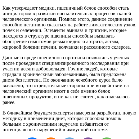
Как
утверждают
медики
,
пшеничный
белок
способен
стать
инициатором
в
развитии
воспалительных
процессов
тканей
человеческого
организма
.
Помимо
этого
,
данное
соединение
способно
негативно
сказаться
на
работе
лимфатических
узлов
,
почек
и
селезенки
.
Элементы
амилаза
и
трипсин
,
которые
находятся
в
структуре
пшеницы
способны
вызывать
обострение
симптомов
ревматоидного
артрита
,
астмы
,
жировой
болезни
печени
,
волчанки
и
рассеянного
склероза
.
Данные
о
вреде
пшеничного
протеина
появились
у
ученых
после
проведения
специализированного
исследования
при
участии
десяти
добровольцев
.
Группе
людей
,
которые
страдали
хроническими
заболеваниями
,
была
предложена
диета
без
глютена
.
По
окончанию
лечебного
курса
было
выявлено
,
что
отрицательные
стороны
при
воздействии
на
человеческий
организм
несет
в
себе
именно
белок
пшеничных
продуктов
,
и
ни
как
не
глютен
,
как
отмечалось
ранее
.
В
ближайшем
будущем
эксперты
намерены
разработать
новую
методику
в
применении
диет
,
которая
способна
помочь
больным
с
хроническими
недугами
избавиться
от
потенциальных
нарушений
в
иммунной
системе
.