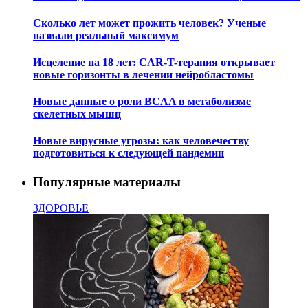
Сколько лет может прожить человек? Ученые
назвали реальный максимум
Исцеление на 18 лет: CAR-T-терапия открывает
новые горизонты в лечении нейробластомы
Новые данные о роли BCAA в метаболизме
скелетных мышц
Новые вирусные угрозы: как человечеству
подготовиться к следующей пандемии
Популярные материалы
ЗДОРОВЬЕ