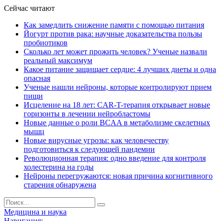
Сейчас читают
Как замедлить снижение памяти с помощью питания
Йогурт против рака: научные доказательства пользы
пробиотиков
Сколько лет может прожить человек? Ученые назвали
реальный максимум
Какое питание защищает сердце: 4 лучших диеты и одна
опасная
Ученые нашли нейроны, которые контролируют прием
пищи
Исцеление на 18 лет: CAR-T-терапия открывает новые
горизонты в лечении нейробластомы
Новые данные о роли BCAA в метаболизме скелетных
мышц
Новые вирусные угрозы: как человечеству
подготовиться к следующей пандемии
Революционная терапия: одно введение для контроля
холестерина на годы
Нейроны перегружаются: новая причина когнитивного
старения обнаружена
Медицина и наука
Навигация: