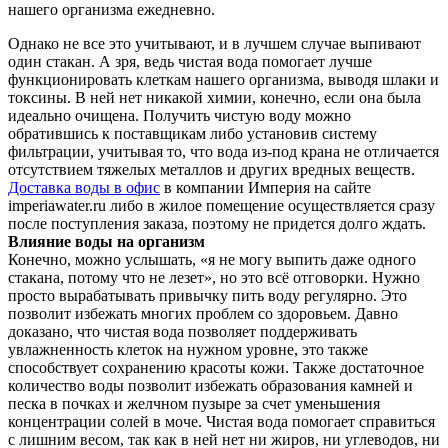
нашего организма ежедневно.
Однако не все это учитывают, и в лучшем случае выпивают
один стакан. А зря, ведь чистая вода помогает лучше
функционировать клеткам нашего организма, выводя шлаки и
токсины. В ней нет никакой химии, конечно, если она была
идеально очищена. Получить чистую воду можно
обратившись к поставщикам либо установив систему
фильтрации, учитывая то, что вода из-под крана не отличается
отсутствием тяжелых металлов и других вредных веществ.
Доставка воды в офис
в компании Империя на сайте
imperiawater.ru либо в жилое помещение осуществляется сразу
после поступления заказа, поэтому не придется долго ждать.
Влияние воды на организм
Конечно, можно услышать, «я не могу выпить даже одного
стакана, потому что не лезет», но это всё отговорки. Нужно
просто вырабатывать привычку пить воду регулярно. Это
позволит избежать многих проблем со здоровьем. Давно
доказано, что чистая вода позволяет поддерживать
увлажненность клеток на нужном уровне, это также
способствует сохранению красоты кожи. Также достаточное
количество воды позволит избежать образования камней и
песка в почках и желчном пузыре за счет уменьшения
концентрации солей в моче. Чистая вода помогает справиться
с лишним весом, так как в ней нет ни жиров, ни углеводов, ни