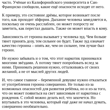
часто. Учёные из Калифорнийского университета в Сан-
Франциско сообщили, какие ещё опасности исходят от него.
К примеру, это состояние дрёмы, которое возникает после
того, как проходит эйфория. Дыхание человека замедляется и,
поскольку он очень расслаблен, он может попросту не
заметить, как перестал дышать. Также он может впасть в кому.
Зависимость от героина вызывает у человека зуд. Чем больше
тянет принять дозу, тем сильнее он будет. Также зуд означает
качество героина – опять же, чем он сильнее, тем лучше был
героин.
Не нужно забывать и о том, что этот наркотик принимался
многими звёздами. А потому тянет попробовать вслед за
ними. Принимать решения нужно, отталкиваясь от своих
желаний, а не от мыслей других людей.
И, что самое главное – беременной девушке нужно отказаться
от употребления героина совершенно. Не только из-за
возможных опасностей для развития ребёнка, но и из-за того,
что он может появиться на свет зависимым от наркотика с
рождения. С собой можно делать всё, что захочется. Но
впутывать в это человека, который ещё даже не начал думать,
совершенно необязательно.