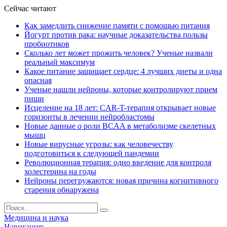
Сейчас читают
Как замедлить снижение памяти с помощью питания
Йогурт против рака: научные доказательства пользы
пробиотиков
Сколько лет может прожить человек? Ученые назвали
реальный максимум
Какое питание защищает сердце: 4 лучших диеты и одна
опасная
Ученые нашли нейроны, которые контролируют прием
пищи
Исцеление на 18 лет: CAR-T-терапия открывает новые
горизонты в лечении нейробластомы
Новые данные о роли BCAA в метаболизме скелетных
мышц
Новые вирусные угрозы: как человечеству
подготовиться к следующей пандемии
Революционная терапия: одно введение для контроля
холестерина на годы
Нейроны перегружаются: новая причина когнитивного
старения обнаружена
Медицина и наука
Навигация: