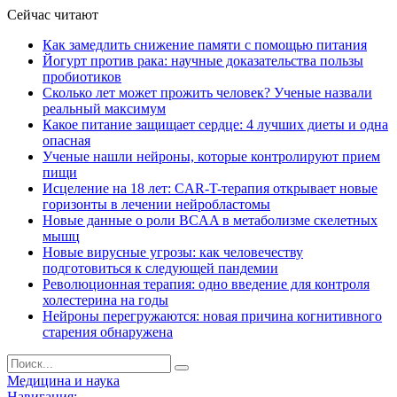
Сейчас читают
Как замедлить снижение памяти с помощью питания
Йогурт против рака: научные доказательства пользы
пробиотиков
Сколько лет может прожить человек? Ученые назвали
реальный максимум
Какое питание защищает сердце: 4 лучших диеты и одна
опасная
Ученые нашли нейроны, которые контролируют прием
пищи
Исцеление на 18 лет: CAR-T-терапия открывает новые
горизонты в лечении нейробластомы
Новые данные о роли BCAA в метаболизме скелетных
мышц
Новые вирусные угрозы: как человечеству
подготовиться к следующей пандемии
Революционная терапия: одно введение для контроля
холестерина на годы
Нейроны перегружаются: новая причина когнитивного
старения обнаружена
Медицина и наука
Навигация: