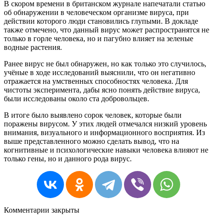
В
скором
времени
в
британском
журнале
напечатали
статью
об
обнаружении
в
человеческом
организме
вируса
,
при
действии
которого
люди
становились
глупыми
.
В
докладе
также
отмечено
,
что
данный
вирус
может
распространятся
не
только
в
горле
человека
,
но
и
пагубно
влияет
на
зеленые
водные
растения
.
Ранее
вирус
не
был
обнаружен
,
но
как
только
это
случилось
,
учёные
в
ходе
исследований
выяснили
,
что
он
негативно
отражается
на
умственных
способностях
человека
.
Для
чистоты
эксперимента
,
дабы
ясно
понять
действие
вируса
,
были
исследованы
около
ста
добровольцев
.
В итоге было
выявлено
сорок
человек
,
которые
были
поражены
вирусом
.
У
этих
людей
отмечался
низкий
уровень
внимания
,
визуального
и
информационного
восприятия
.
Из
выше
представленного
можно
сделать
вывод
,
что
на
когнитивные
и
психологические
навыки
человека
влияют
не
только
гены
,
но
и
данного
рода
вирус
.
Комментарии закрыты