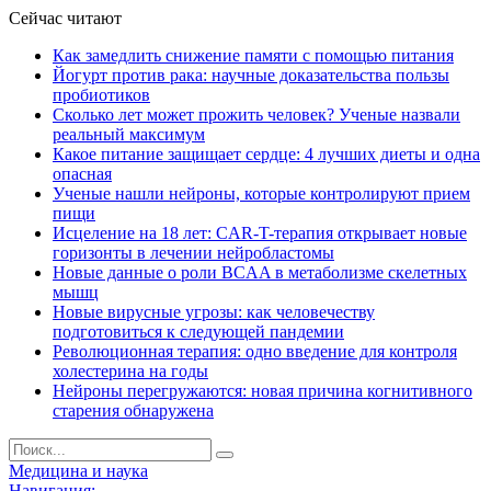
Сейчас читают
Как замедлить снижение памяти с помощью питания
Йогурт против рака: научные доказательства пользы
пробиотиков
Сколько лет может прожить человек? Ученые назвали
реальный максимум
Какое питание защищает сердце: 4 лучших диеты и одна
опасная
Ученые нашли нейроны, которые контролируют прием
пищи
Исцеление на 18 лет: CAR-T-терапия открывает новые
горизонты в лечении нейробластомы
Новые данные о роли BCAA в метаболизме скелетных
мышц
Новые вирусные угрозы: как человечеству
подготовиться к следующей пандемии
Революционная терапия: одно введение для контроля
холестерина на годы
Нейроны перегружаются: новая причина когнитивного
старения обнаружена
Медицина и наука
Навигация: