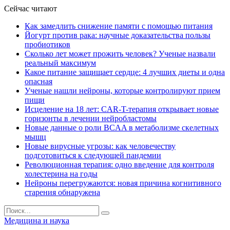
Сейчас читают
Как замедлить снижение памяти с помощью питания
Йогурт против рака: научные доказательства пользы
пробиотиков
Сколько лет может прожить человек? Ученые назвали
реальный максимум
Какое питание защищает сердце: 4 лучших диеты и одна
опасная
Ученые нашли нейроны, которые контролируют прием
пищи
Исцеление на 18 лет: CAR-T-терапия открывает новые
горизонты в лечении нейробластомы
Новые данные о роли BCAA в метаболизме скелетных
мышц
Новые вирусные угрозы: как человечеству
подготовиться к следующей пандемии
Революционная терапия: одно введение для контроля
холестерина на годы
Нейроны перегружаются: новая причина когнитивного
старения обнаружена
Медицина и наука