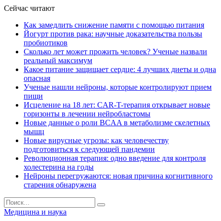
Сейчас читают
Как замедлить снижение памяти с помощью питания
Йогурт против рака: научные доказательства пользы
пробиотиков
Сколько лет может прожить человек? Ученые назвали
реальный максимум
Какое питание защищает сердце: 4 лучших диеты и одна
опасная
Ученые нашли нейроны, которые контролируют прием
пищи
Исцеление на 18 лет: CAR-T-терапия открывает новые
горизонты в лечении нейробластомы
Новые данные о роли BCAA в метаболизме скелетных
мышц
Новые вирусные угрозы: как человечеству
подготовиться к следующей пандемии
Революционная терапия: одно введение для контроля
холестерина на годы
Нейроны перегружаются: новая причина когнитивного
старения обнаружена
Медицина и наука