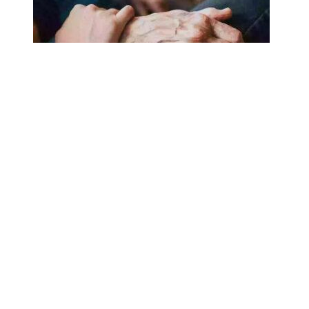
18.02.2025
Сколько лет может прожить
человек? Ученые назвали
реальный максимум
Мы на одноклассниках
О ресурсе
Редакция
Контакты
Политика конфиденциальности