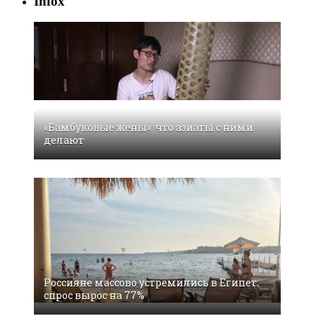
Infox
«Бамбуковые жены»: что азиаты с ними
делают
Россияне массово устремились в Египет:
спрос вырос на 77%