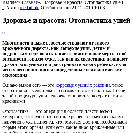
Вы здесь:
Главная
»
.
»
Здоровье и красота: Отопластика ушей
.
Автор
medadmin
Опубликовано
21.11.2016 16:03
Здоровье и красота: Отопластика ушей
0
Многие дети и даже взрослые страдают от такого
врожденного дефекта, как лопоухие уши. Детям и
подросткам переносить такие отличительные черты свой
внешности гораздо хуже, так как их сверстники начинают
дразниться, унижать и расстраивать жизнь ребенка, из-за
чего у него появляются определенные психологические
отклонения.
Однако выход есть — это
коррекция ушных раковин
, такое
оперативное вмешательство называется отопластика. После
такой процедуры уши человека становятся аккуратными и
красивыми.
Отопластика — это операция в области пластической
хирургии, которую проводят на хрящевых и мягких тканях
наружного уха пациента, что помогает достичь необходимой
формы этого органа, если есть какие-либо врожденные или
приобретенные отклонения или дефекты.