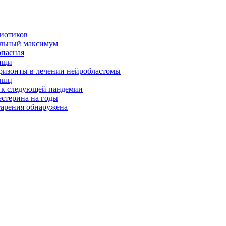
биотиков
альный максимум
опасная
ищи
оризонты в лечении нейробластомы
ышц
я к следующей пандемии
естерина на годы
тарения обнаружена