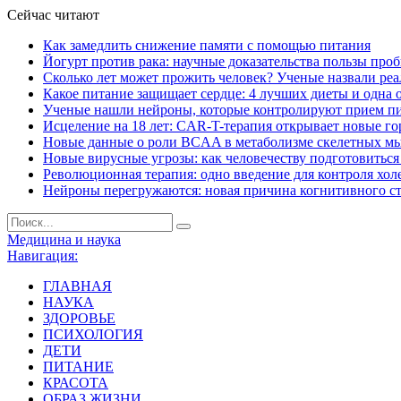
Сейчас читают
Как замедлить снижение памяти с помощью питания
Йогурт против рака: научные доказательства пользы про
Сколько лет может прожить человек? Ученые назвали ре
Какое питание защищает сердце: 4 лучших диеты и одна 
Ученые нашли нейроны, которые контролируют прием п
Исцеление на 18 лет: CAR-T-терапия открывает новые г
Новые данные о роли BCAA в метаболизме скелетных м
Новые вирусные угрозы: как человечеству подготовитьс
Революционная терапия: одно введение для контроля хол
Нейроны перегружаются: новая причина когнитивного с
Медицина и наука
Навигация:
ГЛАВНАЯ
НАУКА
ЗДОРОВЬЕ
ПСИХОЛОГИЯ
ДЕТИ
ПИТАНИЕ
КРАСОТА
ОБРАЗ ЖИЗНИ