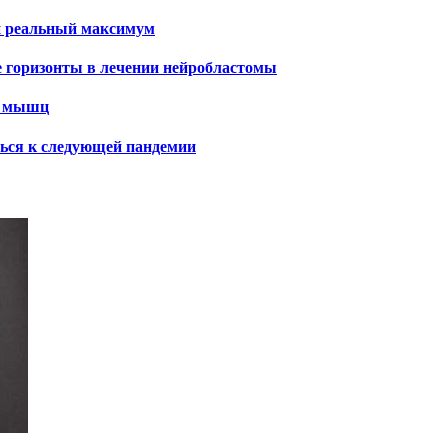
и реальный максимум
е горизонты в лечении нейробластомы
х мышц
ться к следующей пандемии