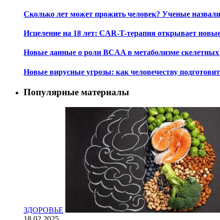
Сколько лет может прожить человек? Ученые назвал
Исцеление на 18 лет: CAR-T-терапия открывает новы
Новые данные о роли BCAA в метаболизме скелетны
Новые вирусные угрозы: как человечеству подготови
Популярные материалы
ЗДОРОВЬЕ
18.02.2025