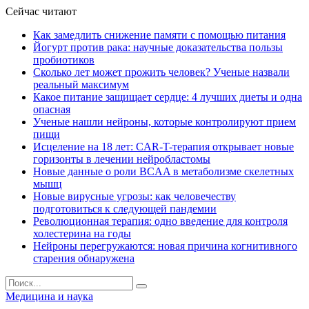
Сейчас читают
Как замедлить снижение памяти с помощью питания
Йогурт против рака: научные доказательства пользы
пробиотиков
Сколько лет может прожить человек? Ученые назвали
реальный максимум
Какое питание защищает сердце: 4 лучших диеты и одна
опасная
Ученые нашли нейроны, которые контролируют прием
пищи
Исцеление на 18 лет: CAR-T-терапия открывает новые
горизонты в лечении нейробластомы
Новые данные о роли BCAA в метаболизме скелетных
мышц
Новые вирусные угрозы: как человечеству
подготовиться к следующей пандемии
Революционная терапия: одно введение для контроля
холестерина на годы
Нейроны перегружаются: новая причина когнитивного
старения обнаружена
Медицина и наука