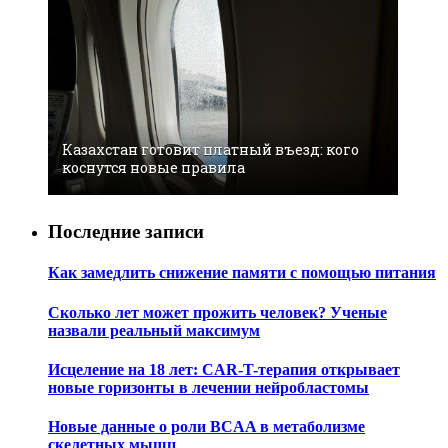
Казахстан готовит платный въезд: кого
коснутся новые правила
Последние записи
Как замедлить снижение памяти с помощью питания
Сколько лет может прожить человек? Ученые
назвали реальный максимум
Исцеление на 18 лет: CAR-T-терапия открывает
новые горизонты в лечении нейробластомы
Новые данные о роли BCAA в метаболизме
скелетных мышц