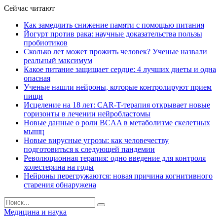
Сейчас читают
Как замедлить снижение памяти с помощью питания
Йогурт против рака: научные доказательства пользы
пробиотиков
Сколько лет может прожить человек? Ученые назвали
реальный максимум
Какое питание защищает сердце: 4 лучших диеты и одна
опасная
Ученые нашли нейроны, которые контролируют прием
пищи
Исцеление на 18 лет: CAR-T-терапия открывает новые
горизонты в лечении нейробластомы
Новые данные о роли BCAA в метаболизме скелетных
мышц
Новые вирусные угрозы: как человечеству
подготовиться к следующей пандемии
Революционная терапия: одно введение для контроля
холестерина на годы
Нейроны перегружаются: новая причина когнитивного
старения обнаружена
Медицина и наука