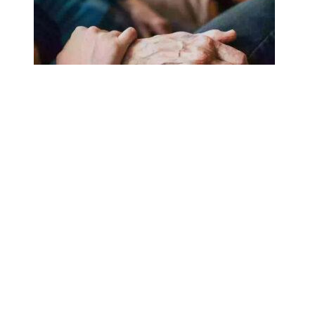
18.02.2025
Сколько лет может прожить
человек? Ученые назвали
реальный максимум
Мы на одноклассниках
О ресурсе
Редакция