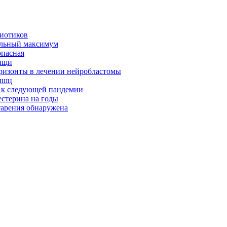
биотиков
альный максимум
опасная
ищи
оризонты в лечении нейробластомы
ышц
я к следующей пандемии
естерина на годы
тарения обнаружена