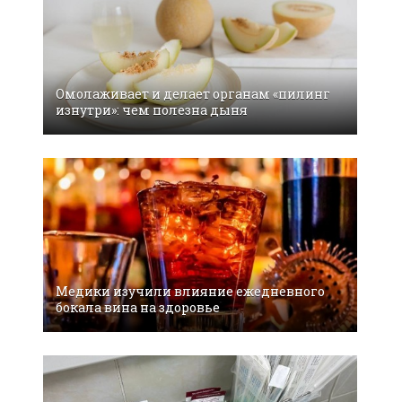
Омолаживает и делает органам «пилинг
изнутри»: чем полезна дыня
Медики изучили влияние ежедневного
бокала вина на здоровье