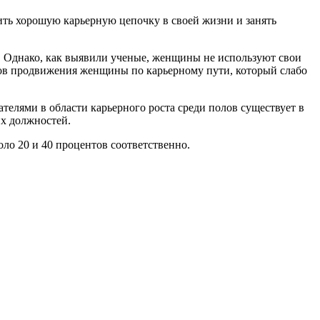
ить
хорошую
карьерную
цепочку
в
своей
жизни
и
занять
.
Однако
,
как
выявили
ученые
,
женщины
не
используют
свои
ов
продвижения
женщины
по
карьерному
пути
,
который
слабо
ателями
в
области
карьерного
роста
среди
полов
существует
в
их
должностей
.
оло
20
и
40
процентов
соответственно
.