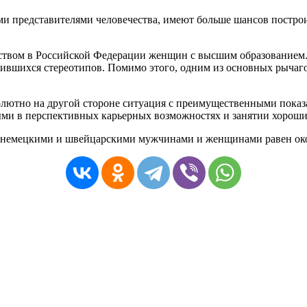
ми
представителями
человечества
,
имеют
больше
шансов
постро
ством
в
Российской
Федерации
женщин
с
высшим
образованием
жившихся
стереотипов
.
Помимо
этого
,
одним
из
основных
рычаг
олютно
на
другой
стороне
ситуация
с
преимущественными
показ
ыми
в
перспективных
карьерных
возможностях
и
занятии
хорош
немецкими
и
швейцарскими
мужчинами
и
женщинами
равен
ок