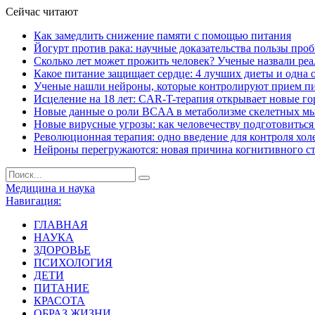
Сейчас читают
Как замедлить снижение памяти с помощью питания
Йогурт против рака: научные доказательства пользы про
Сколько лет может прожить человек? Ученые назвали ре
Какое питание защищает сердце: 4 лучших диеты и одна 
Ученые нашли нейроны, которые контролируют прием п
Исцеление на 18 лет: CAR-T-терапия открывает новые г
Новые данные о роли BCAA в метаболизме скелетных м
Новые вирусные угрозы: как человечеству подготовитьс
Революционная терапия: одно введение для контроля хол
Нейроны перегружаются: новая причина когнитивного с
Медицина и наука
Навигация:
ГЛАВНАЯ
НАУКА
ЗДОРОВЬЕ
ПСИХОЛОГИЯ
ДЕТИ
ПИТАНИЕ
КРАСОТА
ОБРАЗ ЖИЗНИ