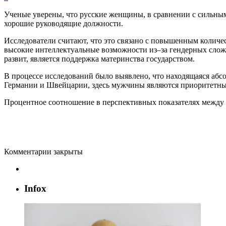
Ученые
уверены
,
что
русские
женщины
,
в
сравнении
с
сильны
хорошие
руководящие
должности
.
Исследователи
считают
,
что
это
связано
с
повышенным
количе
высокие
интеллектуальные
возможности
из
–
за
гендерных
сло
развит
,
является
поддержка
материнства
государством
.
В
процессе
исследований
было
выявлено
,
что
находящаяся
абс
Германии
и
Швейцарии
,
здесь
мужчины
являются
приоритетн
Процентное
соотношение
в
перспективных
показателях
между
Комментарии закрыты
Infox