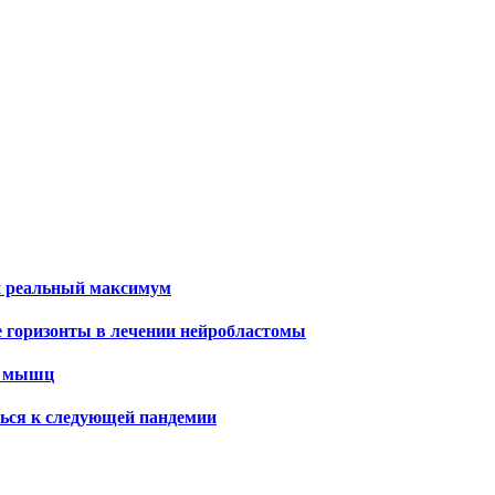
и реальный максимум
е горизонты в лечении нейробластомы
х мышц
ться к следующей пандемии