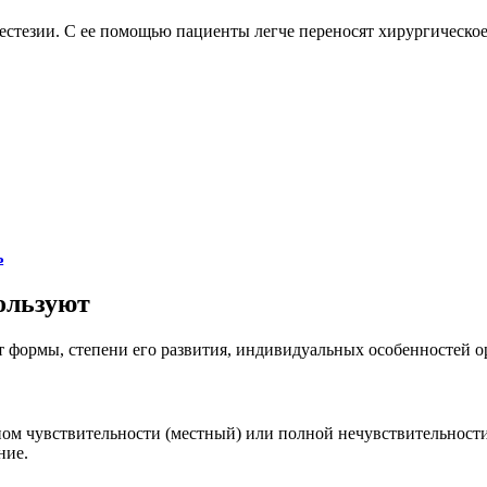
нестезии. С ее помощью пациенты легче переносят хирургическо
ь
пользуют
от формы, степени его развития, индивидуальных особенностей 
ном чувствительности (местный) или полной нечувствительности,
ние.