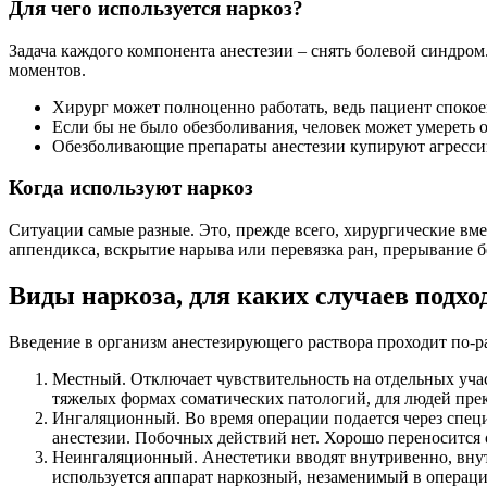
Для чего используется наркоз?
Задача каждого компонента анестезии – снять болевой синдро
моментов.
Хирург может полноценно работать, ведь пациент спокое
Если бы не было обезболивания, человек может умереть о
Обезболивающие препараты анестезии купируют агресси
Когда используют наркоз
Ситуации самые разные. Это, прежде всего, хирургические вме
аппендикса, вскрытие нарыва или перевязка ран, прерывание 
Виды наркоза, для каких случаев подхо
Введение в организм анестезирующего раствора проходит по-
Местный. Отключает чувствительность на отдельных учас
тяжелых формах соматических патологий, для людей прекл
Ингаляционный. Во время операции подается через специ
анестезии. Побочных действий нет. Хорошо переносится
Неингаляционный. Анестетики вводят внутривенно, внут
используется аппарат наркозный, незаменимый в операц