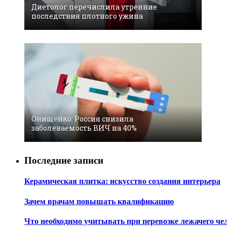
Диетолог перечислила утренние
последствия плотного ужина
Онищенко: Россия снизила
заболеваемость ВИЧ на 40%
Последние записи
Керамическая плитка: искусство создания интерьера
Зачем врачам повышать квалификацию
Что необходимо учитывать при перевозке лежачего че