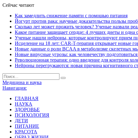
Сейчас читают
Как замедлить снижение памяти с помощью питания
Йогурт против рака: научные доказательства пользы про
Сколько лет может прожить человек? Ученые назвали ре
Какое питание защищает сердце: 4 лучших диеты и одна 
Ученые нашли нейроны, которые контролируют прием п
Исцеление на 18 лет: CAR-T-терапия открывает новые г
Новые данные о роли BCAA в метаболизме скелетных м
Новые вирусные угрозы: как человечеству подготовитьс
Революционная терапия: одно введение для контроля хол
Нейроны перегружаются: новая причина когнитивного с
Медицина и наука
Навигация:
ГЛАВНАЯ
НАУКА
ЗДОРОВЬЕ
ПСИХОЛОГИЯ
ДЕТИ
ПИТАНИЕ
КРАСОТА
ОБРАЗ ЖИЗНИ