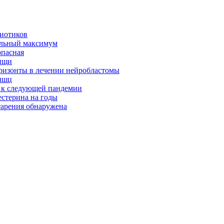
биотиков
альный максимум
опасная
ищи
оризонты в лечении нейробластомы
ышц
я к следующей пандемии
естерина на годы
тарения обнаружена