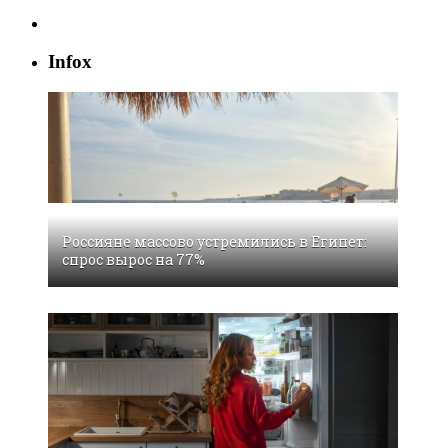
Infox
Россияне массово устремились в Египет:
спрос вырос на 77%