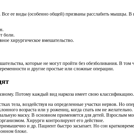
м. Все ее виды (особенно общей) призваны расслабить мышцы. В
н.
т боли.
вное хирургическое вмешательство.
шательства, которые не могут пройти без обезболивания. В том 
беременности и другие простые или сложные операции.
дят
разному. Потому каждый вид наркоза имеет свою классификацию.
тках тела, воздействуя на определенные участки нервов. Но оп
онного возраста или у рожениц, когда спать им не желательно.
альную маску. В основном применяется для детей. Взрослым мо
 организмом. Хирурги контролируют его действие.
римышечно и др. Пациент быстро засыпает. Но сон кратковремен
ионном блоке.