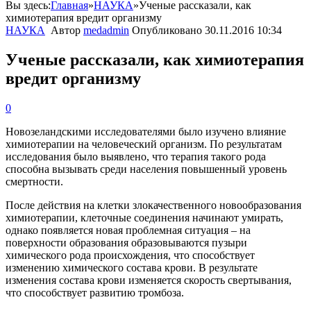
Вы здесь:
Главная
»
НАУКА
»
Ученые рассказали, как
химиотерапия вредит организму
НАУКА
Автор
medadmin
Опубликовано
30.11.2016 10:34
Ученые рассказали, как химиотерапия
вредит организму
0
Новозеландскими
исследователями
было
изучено
влияние
химиотерапии
на
человеческий
организм
.
По
результатам
исследования
было
выявлено
,
что
терапия
такого
рода
способна
вызывать
среди
населения
повышенный
уровень
смертности
.
После
действия
на
клетки
злокачественного
новообразования
химиотерапии
,
клеточные
соединения
начинают
умирать
,
однако
появляется
новая
проблемная
ситуация
–
на
поверхности
образования
образовываются
пузыри
химического
рода
происхождения
,
что
способствует
изменению
химического
состава
крови
.
В
результате
изменения
состава
крови
изменяется
скорость
свертывания
,
что
способствует
развитию
тромбоза
.