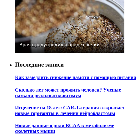
Врач предупредил о вреде гречки
Последние записи
Как замедлить снижение памяти с помощью питания
Сколько лет может прожить человек? Ученые
назвали реальный максимум
Исцеление на 18 лет: CAR-T-терапия открывает
новые горизонты в лечении нейробластомы
Новые данные о роли BCAA в метаболизме
скелетных мышц