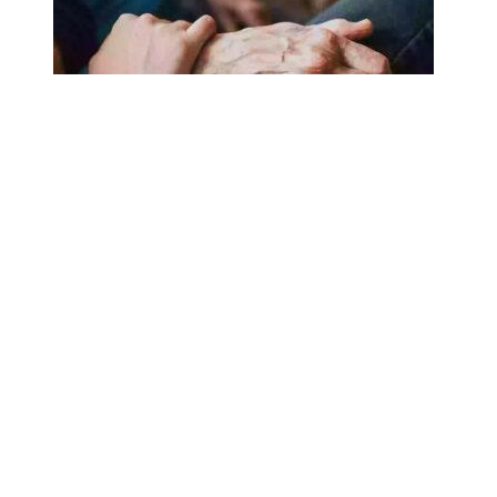
18.02.2025
Сколько лет может прожить
человек? Ученые назвали
реальный максимум
Мы на одноклассниках
О ресурсе
Редакция
Контакты
Политика конфиденциальности