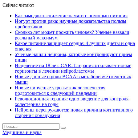
Сейчас читают
Как замедлить снижение памяти с помощью питания
Йогурт против рака: научные доказательства пользы
пробиотиков
Сколько лет может прожить человек? Ученые назвали
реальный максимум
Какое питание защищает сердце: 4 лучших диеты и одна
опасная
Ученые нашли нейроны, которые контролируют прием
пищи
Исцеление на 18 лет: CAR-T-терапия открывает новые
горизонты в лечении нейробластомы
Новые данные о роли BCAA в метаболизме скелетных
мышц
Новые вирусные угрозы: как человечеству
подготовиться к следующей пандемии
Революционная терапия: одно введение для контроля
холестерина на годы
Нейроны перегружаются: новая причина когнитивного
старения обнаружена
Медицина и наука