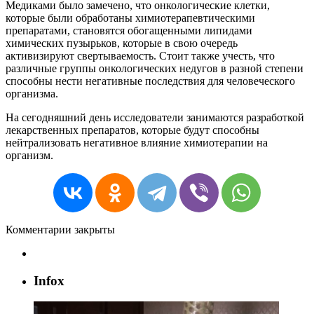
Медиками
было
замечено
,
что
онкологические
клетки
,
которые
были
обработаны
химиотерапевтическими
препаратами
,
становятся
обогащенными
липидами
химических
пузырьков
,
которые
в
свою
очередь
активизируют
свертываемость
.
Стоит
также
учесть
,
что
различные
группы
онкологических
недугов
в
разной
степени
способны
нести
негативные
последствия
для
человеческого
организма
.
На
сегодняшний
день
исследователи
занимаются
разработкой
лекарственных
препаратов
,
которые
будут
способны
нейтрализовать
негативное
влияние
химиотерапии
на
организм
.
Комментарии закрыты
Infox