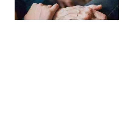
18.02.2025
Сколько лет может прожить
человек? Ученые назвали
реальный максимум
Мы на одноклассниках
О ресурсе
Редакция
Контакты
Политика конфиденциальности