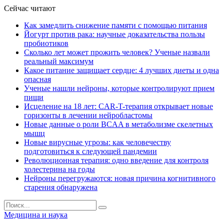
Сейчас читают
Как замедлить снижение памяти с помощью питания
Йогурт против рака: научные доказательства пользы
пробиотиков
Сколько лет может прожить человек? Ученые назвали
реальный максимум
Какое питание защищает сердце: 4 лучших диеты и одна
опасная
Ученые нашли нейроны, которые контролируют прием
пищи
Исцеление на 18 лет: CAR-T-терапия открывает новые
горизонты в лечении нейробластомы
Новые данные о роли BCAA в метаболизме скелетных
мышц
Новые вирусные угрозы: как человечеству
подготовиться к следующей пандемии
Революционная терапия: одно введение для контроля
холестерина на годы
Нейроны перегружаются: новая причина когнитивного
старения обнаружена
Медицина и наука