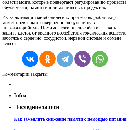
области
мозга
,
которые
подвергают
регулированию
процессы
обучаемости
,
памяти
и
приема
пищевых
продуктов
.
Из
–
за
активации
метаболических
процессов
,
рыбий
жир
может
превращать
совершенно
любую
пищу
в
низкокалорийную
.
Помимо
этого
он
способен
оказывать
защиту
клеток
от
вредного
воздействия
токсических
веществ
,
заботясь
о
сердечно
–
сосудистой
,
нервной
системе
и
обмене
веществ
.
Комментарии закрыты
Infox
Последние записи
Как замедлить снижение памяти с помощью питания