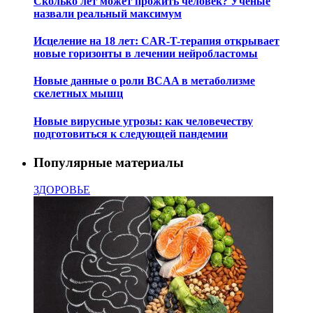
Сколько лет может прожить человек? Ученые
назвали реальный максимум
Исцеление на 18 лет: CAR-T-терапия открывает
новые горизонты в лечении нейробластомы
Новые данные о роли BCAA в метаболизме
скелетных мышц
Новые вирусные угрозы: как человечеству
подготовиться к следующей пандемии
Популярные материалы
ЗДОРОВЬЕ