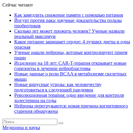
Сейчас читают
Как замедлить снижение памяти с помощью питания
Йогурт против рака: научные доказательства пользы
пробиотиков
Сколько лет может прожить человек? Ученые назвали
реальный максимум
Какое питание защищает сердце: 4 лучших диеты и одна
опасная
Ученые нашли нейроны, которые контролируют прием
пищи
Исцеление на 18 лет: CAR-T-терапия открывает новые
горизонты в лечении нейробластомы
Новые данные о роли BCAA в метаболизме скелетных
мышц
Новые вирусные угрозы: как человечеству
подготовиться к следующей пандемии
Революционная терапия: одно введение для контроля
холестерина на годы
Нейроны перегружаются: новая причина когнитивного
старения обнаружена
Медицина и наука