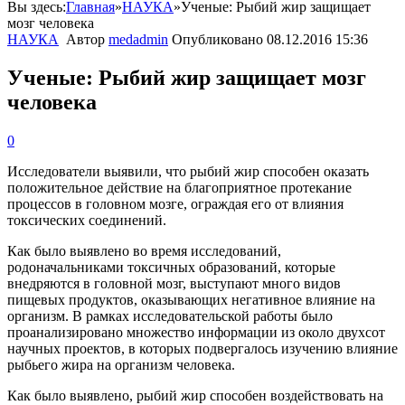
Вы здесь:
Главная
»
НАУКА
»
Ученые: Рыбий жир защищает
мозг человека
НАУКА
Автор
medadmin
Опубликовано
08.12.2016 15:36
Ученые: Рыбий жир защищает мозг
человека
0
Исследователи
выявили
,
что
рыбий
жир
способен
оказать
положительное
действие
на
благоприятное
протекание
процессов
в
головном
мозге
,
ограждая
его
от
влияния
токсических
соединений
.
Как
было
выявлено
во
время
исследований
,
родоначальниками
токсичных
образований
,
которые
внедряются
в
головной
мозг
,
выступают
много
видов
пищевых
продуктов
,
оказывающих
негативное
влияние
на
организм
.
В
рамках
исследовательской
работы
было
проанализировано
множество
информации
из
около
двухсот
научных
проектов
,
в
которых
подвергалось
изучению
влияние
рыбьего
жира
на
организм
человека
.
Как
было
выявлено
,
рыбий
жир
способен
воздействовать
на