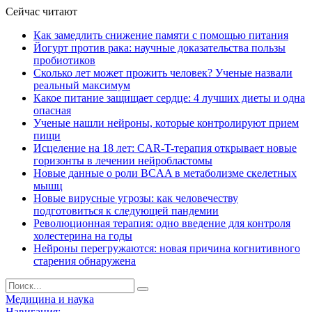
Сейчас читают
Как замедлить снижение памяти с помощью питания
Йогурт против рака: научные доказательства пользы
пробиотиков
Сколько лет может прожить человек? Ученые назвали
реальный максимум
Какое питание защищает сердце: 4 лучших диеты и одна
опасная
Ученые нашли нейроны, которые контролируют прием
пищи
Исцеление на 18 лет: CAR-T-терапия открывает новые
горизонты в лечении нейробластомы
Новые данные о роли BCAA в метаболизме скелетных
мышц
Новые вирусные угрозы: как человечеству
подготовиться к следующей пандемии
Революционная терапия: одно введение для контроля
холестерина на годы
Нейроны перегружаются: новая причина когнитивного
старения обнаружена
Медицина и наука
Навигация: