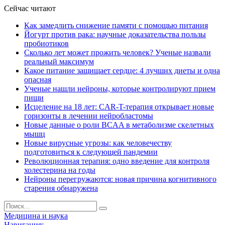
Сейчас читают
Как замедлить снижение памяти с помощью питания
Йогурт против рака: научные доказательства пользы
пробиотиков
Сколько лет может прожить человек? Ученые назвали
реальный максимум
Какое питание защищает сердце: 4 лучших диеты и одна
опасная
Ученые нашли нейроны, которые контролируют прием
пищи
Исцеление на 18 лет: CAR-T-терапия открывает новые
горизонты в лечении нейробластомы
Новые данные о роли BCAA в метаболизме скелетных
мышц
Новые вирусные угрозы: как человечеству
подготовиться к следующей пандемии
Революционная терапия: одно введение для контроля
холестерина на годы
Нейроны перегружаются: новая причина когнитивного
старения обнаружена
Медицина и наука
Навигация: