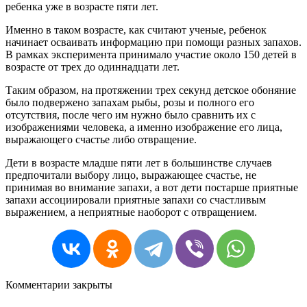
ребенка
уже
в
возрасте
пяти
лет
.
Именно
в
таком
возрасте
,
как
считают
ученые
,
ребенок
начинает
осваивать
информацию
при
помощи
разных
запахов
.
В
рамках
эксперимента
принимало
участие
около
150
детей
в
возрасте
от
трех
до
одиннадцати
лет
.
Таким
образом
,
на
протяжении
трех
секунд
детское
обоняние
было
подвержено
запахам
рыбы
,
розы
и
полного
его
отсутствия
,
после
чего
им
нужно
было
сравнить
их
с
изображениями
человека
,
а
именно
изображение
его
лица
,
выражающего
счастье
либо
отвращение
.
Дети
в
возрасте
младше
пяти
лет
в
большинстве
случаев
предпочитали
выбору
лицо
,
выражающее
счастье
,
не
принимая
во
внимание
запахи
,
а
вот
дети
постарше
приятные
запахи
ассоциировали
приятные
запахи
со
счастливым
выражением
,
а
неприятные
наоборот
с
отвращением
.
Комментарии закрыты