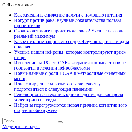
Сейчас читают
Как замедлить снижение памяти с помощью питания
Йогурт против рака: научные доказательства пользы
пробиотиков
Сколько лет может прожить человек? Ученые назвали
реальный максимум
Какое питание защищает сердце: 4 лучших диеты и одна
опасная
Ученые нашли нейроны, которые контролируют прием
пищи
Исцеление на 18 лет: CAR-T-терапия открывает новые
горизонты в лечении нейробластомы
Новые данные о роли BCAA в метаболизме скелетных
мышц
Новые вирусные угрозы: как человечеству
подготовиться к следующей пандемии
Революционная терапия: одно введение для контроля
холестерина на годы
Нейроны перегружаются: новая причина когнитивного
старения обнаружена
Медицина и наука