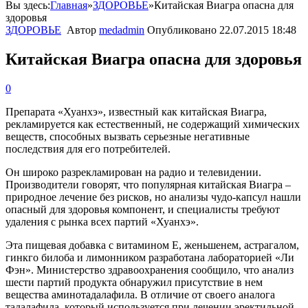
Вы здесь:
Главная
»
ЗДОРОВЬЕ
»
Китайская Виагра опасна для
здоровья
ЗДОРОВЬЕ
Автор
medadmin
Опубликовано
22.07.2015 18:48
Китайская Виагра опасна для здоровья
0
Препарата «Хуанхэ», известный как китайская Виагра,
рекламируется как естественный, не содержащий химических
веществ, способных вызвать серьезные негативные
последствия для его потребителей.
Он широко разрекламирован на радио и телевидении.
Производители говорят, что популярная китайская Виагра –
природное лечение без рисков, но анализы чудо-капсул нашли
опасный для здоровья компонент, и специалисты требуют
удаления с рынка всех партий «Хуанхэ».
Эта пищевая добавка с витамином Е, женьшенем, астрагалом,
гинкго билоба и лимонником разработана лабораторией «Ли
Фэн». Министерство здравоохранения сообщило, что анализ
шести партий продукта обнаружил присутствие в нем
вещества аминотадалафила. В отличие от своего аналога
тадалафила, который используется при лечении эректильной