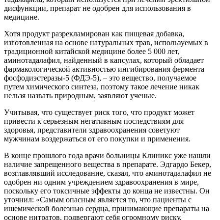
дисфункции, препарат не одобрен для использования в
медицине.
Хотя продукт разрекламирован как пищевая добавка,
изготовленная на основе натуральных трав, используемых в
традиционной китайской медицине более 5 000 лет,
аминотадалафил, найденный в капсулах, который обладает
фармакологической активностью ингибирования фермента
фосфодиэстеразы-5 (ФДЭ-5), – это вещество, получаемое
путем химического синтеза, поэтому такое лечение никак
нельзя назвать природным, заявляют ученые.
Учитывая, что существует риск того, что продукт может
привести к серьезным негативным последствиям для
здоровья, представители здравоохранения советуют
мужчинам воздержаться от его покупки и применения.
В конце прошлого года врачи больницы Клиникс уже нашли
наличие запрещенного вещества в препарате. Эдгардо Бекер,
возглавлявший исследование, сказал, что аминотадалафил не
одобрен ни одним учреждением здравоохранения в мире,
поскольку его токсичные эффекты до конца не известны. Он
уточнил: «Самым опасным является то, что пациенты с
ишемической болезнью сердца, принимающие препараты на
основе нитратов, подвергают себя огромному риску,