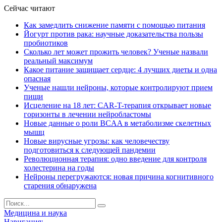
Сейчас читают
Как замедлить снижение памяти с помощью питания
Йогурт против рака: научные доказательства пользы
пробиотиков
Сколько лет может прожить человек? Ученые назвали
реальный максимум
Какое питание защищает сердце: 4 лучших диеты и одна
опасная
Ученые нашли нейроны, которые контролируют прием
пищи
Исцеление на 18 лет: CAR-T-терапия открывает новые
горизонты в лечении нейробластомы
Новые данные о роли BCAA в метаболизме скелетных
мышц
Новые вирусные угрозы: как человечеству
подготовиться к следующей пандемии
Революционная терапия: одно введение для контроля
холестерина на годы
Нейроны перегружаются: новая причина когнитивного
старения обнаружена
Медицина и наука
Навигация: