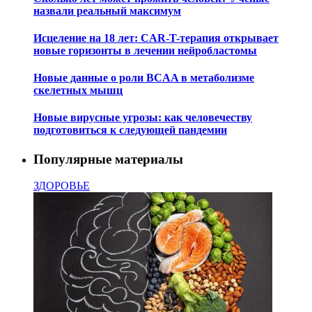
назвали реальный максимум
Исцеление на 18 лет: CAR-T-терапия открывает
новые горизонты в лечении нейробластомы
Новые данные о роли BCAA в метаболизме
скелетных мышц
Новые вирусные угрозы: как человечеству
подготовиться к следующей пандемии
Популярные материалы
ЗДОРОВЬЕ