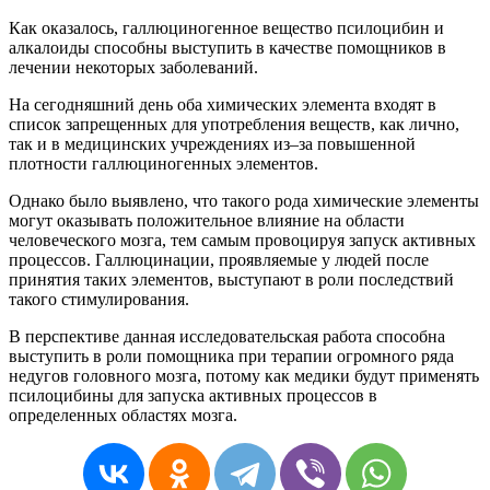
Как
оказалось
,
галлюциногенное
вещество
псилоцибин
и
алкалоиды
способны
выступить
в
качестве
помощников
в
лечении
некоторых
заболеваний
.
На
сегодняшний
день
оба
химических
элемента
входят
в
список
запрещенных
для
употребления
веществ
,
как
лично
,
так
и
в
медицинских
учреждениях
из
–
за
повышенной
плотности
галлюциногенных
элементов
.
Однако
было
выявлено
,
что
такого
рода
химические
элементы
могут
оказывать
положительное
влияние
на
области
человеческого
мозга
,
тем
самым
провоцируя
запуск
активных
процессов
.
Галлюцинации
,
проявляемые
у
людей
после
принятия
таких
элементов
,
выступают
в
роли
последствий
такого
стимулирования
.
В
перспективе
данная
исследовательская
работа
способна
выступить
в
роли
помощника
при
терапии
огромного
ряда
недугов
головного
мозга
,
потому
как
медики
будут
применять
псилоцибины
для
запуска
активных
процессов
в
определенных
областях
мозга
.