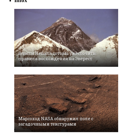
Infox
Власти Непала готовы ужесточить
правила восхождения на Эверест
Марсоход NASA обнаружил поле с
загадочными текстурами