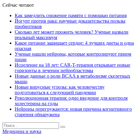
Сейчас читают
Как замедлить снижение памяти с помощью питания
Йогурт против рака: научные доказательства пользы
пробиотиков
Сколько лет может прожить человек? Ученые назвали
реальный максимум
Какое питание защищает сердце: 4 лучших диеты и одна
опасная
Ученые нашли нейроны, которые контролируют прием
пищи
Исцеление на 18 лет: CAR-T-терапия открывает новые
горизонты в лечении нейробластомы
Новые данные о роли BCAA в метаболизме скелетных
мышц
Новые вирусные угрозы: как человечеству
подготовиться к следующей пандемии
Революционная терапия: одно введение для контроля
холестерина на годы
Нейроны перегружаются: новая причина когнитивного
старения обнаружена
Медицина и наука