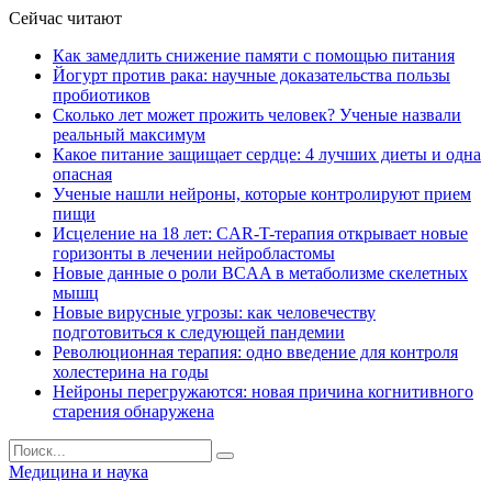
Сейчас читают
Как замедлить снижение памяти с помощью питания
Йогурт против рака: научные доказательства пользы
пробиотиков
Сколько лет может прожить человек? Ученые назвали
реальный максимум
Какое питание защищает сердце: 4 лучших диеты и одна
опасная
Ученые нашли нейроны, которые контролируют прием
пищи
Исцеление на 18 лет: CAR-T-терапия открывает новые
горизонты в лечении нейробластомы
Новые данные о роли BCAA в метаболизме скелетных
мышц
Новые вирусные угрозы: как человечеству
подготовиться к следующей пандемии
Революционная терапия: одно введение для контроля
холестерина на годы
Нейроны перегружаются: новая причина когнитивного
старения обнаружена
Медицина и наука