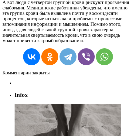
А
вот
люди
с
четвертой
группой
крови
рискуют
проявления
слабоумия
.
Медицинские
работники
убеждены
,
что
именно
эта
группа
крови
была
выявлена
почти
у
восьмидесяти
процентов
,
которые
испытывали
проблемы
с
процессами
запоминания
информации
и
мышлением
.
Помимо
этого
,
иногда
,
для
людей
с
такой
группой
крови
характерна
значительная
свертываемость
крови
,
что
в
свою
очередь
может
привести
к
тромбообразованию
.
Комментарии закрыты
Infox