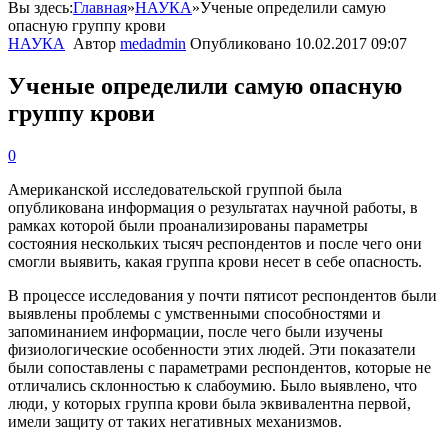
Вы здесь:
Главная
»
НАУКА
»
Ученые определили самую
опасную группу крови
НАУКА
Автор
medadmin
Опубликовано
10.02.2017 09:07
Ученые определили самую опасную
группу крови
0
Американской
исследовательской
группой
была
опубликована
информация
о
результатах
научной
работы
,
в
рамках
которой
были
проанализированы
параметры
состояния
нескольких
тысяч
респондентов
и
после
чего
они
смогли
выявить
,
какая
группа
крови
несет
в
себе
опасность
.
В
процессе
исследования
у
почти
пятисот
респондентов
были
выявлены
проблемы
с
умственными
способностями
и
запоминанием
информации
,
после
чего
были
изучены
физиологические
особенности
этих
людей
.
Эти
показатели
были
сопоставлены
с
параметрами
респондентов
,
которые
не
отличались
склонностью
к
слабоумию
.
Было
выявлено
,
что
люди
,
у
которых
группа
крови
была
эквивалентна
первой
,
имели
защиту
от
таких
негативных
механизмов
.