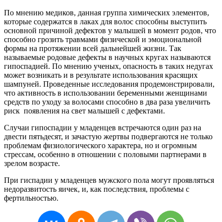
По
мнению
медиков
,
данная
группа
химических
элементов
,
которые
содержатся
в
лаках
для
волос
способны
выступить
основной
причиной
дефектов
у
малышей
в
момент
родов
,
что
способно
грозить
травмами
физической
и
эмоциональной
формы
на
протяжении
всей
дальнейшей
жизни
.
Так
называемые
родовые
дефекты
в
научных
кругах
называются
гипоспадией
.
По
мнению
ученых
,
опасность
в
таких
недугах
может
возникать
и
в
результате
использования
красящих
шампуней
.
Проведенные
исследования
продемонстрировали
,
что
активность
в
использовании
беременными
женщинами
средств
по
уходу
за
волосами
способно
в
два
раза
увеличить
риск
появления
на
свет
малышей
с
дефектами
.
Случаи
гипоспадии
у
младенцев
встречаются
один
раз
на
двести
пятьдесят
,
и
зачастую
жертвы
подвергаются
не
только
проблемам
физиологического
характера
,
но
и
огромным
стрессам
,
особенно
в
отношении
с
половыми
партнерами
в
зрелом
возрасте
.
При
гиспадии
у
младенцев
мужского
пола
могут
проявляться
недоразвитость
яичек
,
и
,
как
последствия
,
проблемы
с
фертильностью
.