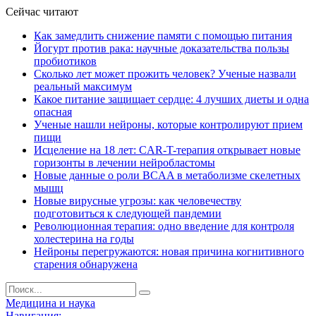
Сейчас читают
Как замедлить снижение памяти с помощью питания
Йогурт против рака: научные доказательства пользы
пробиотиков
Сколько лет может прожить человек? Ученые назвали
реальный максимум
Какое питание защищает сердце: 4 лучших диеты и одна
опасная
Ученые нашли нейроны, которые контролируют прием
пищи
Исцеление на 18 лет: CAR-T-терапия открывает новые
горизонты в лечении нейробластомы
Новые данные о роли BCAA в метаболизме скелетных
мышц
Новые вирусные угрозы: как человечеству
подготовиться к следующей пандемии
Революционная терапия: одно введение для контроля
холестерина на годы
Нейроны перегружаются: новая причина когнитивного
старения обнаружена
Медицина и наука
Навигация: