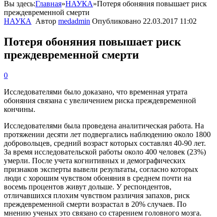
Вы здесь:
Главная
»
НАУКА
»
Потеря обоняния повышает риск
преждевременной смерти
НАУКА
Автор
medadmin
Опубликовано
22.03.2017 11:02
Потеря обоняния повышает риск
преждевременной смерти
0
Исследователями было доказано, что временная утрата
обоняния связана с увеличением риска преждевременной
кончины.
Исследователями была проведена аналитическая работа. На
протяжении десяти лет подвергались наблюдению около 1800
добровольцев, средний возраст которых составлял 40-90 лет.
За время исследовательской работы около 400 человек (23%)
умерли. После учета когнитивных и демографических
признаков эксперты вывели результаты, согласно которых
люди с хорошим чувством обоняния в среднем почти на
восемь процентов живут
дольше.
У респондентов,
отличавшихся плохим чувством различия запахов, риск
преждевременной смерти возрастал в 20% случаев. По
мнению ученых это связано со старением головного мозга.