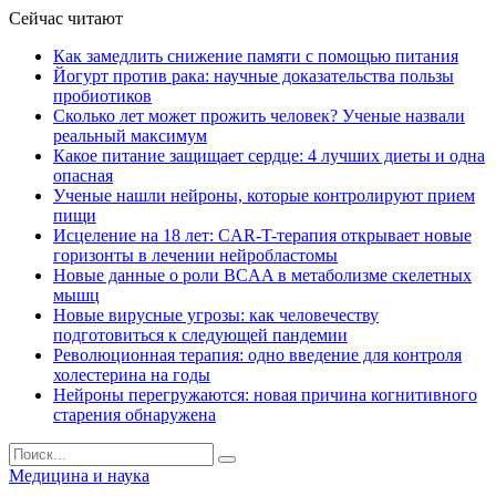
Сейчас читают
Как замедлить снижение памяти с помощью питания
Йогурт против рака: научные доказательства пользы
пробиотиков
Сколько лет может прожить человек? Ученые назвали
реальный максимум
Какое питание защищает сердце: 4 лучших диеты и одна
опасная
Ученые нашли нейроны, которые контролируют прием
пищи
Исцеление на 18 лет: CAR-T-терапия открывает новые
горизонты в лечении нейробластомы
Новые данные о роли BCAA в метаболизме скелетных
мышц
Новые вирусные угрозы: как человечеству
подготовиться к следующей пандемии
Революционная терапия: одно введение для контроля
холестерина на годы
Нейроны перегружаются: новая причина когнитивного
старения обнаружена
Медицина и наука