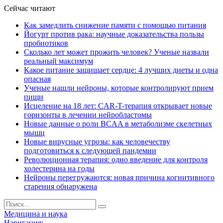
Сейчас читают
Как замедлить снижение памяти с помощью питания
Йогурт против рака: научные доказательства пользы
пробиотиков
Сколько лет может прожить человек? Ученые назвали
реальный максимум
Какое питание защищает сердце: 4 лучших диеты и одна
опасная
Ученые нашли нейроны, которые контролируют прием
пищи
Исцеление на 18 лет: CAR-T-терапия открывает новые
горизонты в лечении нейробластомы
Новые данные о роли BCAA в метаболизме скелетных
мышц
Новые вирусные угрозы: как человечеству
подготовиться к следующей пандемии
Революционная терапия: одно введение для контроля
холестерина на годы
Нейроны перегружаются: новая причина когнитивного
старения обнаружена
Медицина и наука
Навигация: