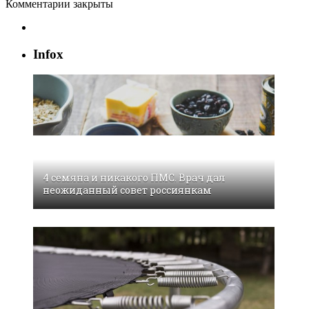
Комментарии закрыты
Infox
4 семянa и никакого ПМС. Врач дал
неожиданный совет россиянкам