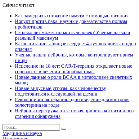
Сейчас читают
Как замедлить снижение памяти с помощью питания
Йогурт против рака: научные доказательства пользы
пробиотиков
Сколько лет может прожить человек? Ученые назвали
реальный максимум
Какое питание защищает сердце: 4 лучших диеты и одна
опасная
Ученые нашли нейроны, которые контролируют прием
пищи
Исцеление на 18 лет: CAR-T-терапия открывает новые
горизонты в лечении нейробластомы
Новые данные о роли BCAA в метаболизме скелетных
мышц
Новые вирусные угрозы: как человечеству
подготовиться к следующей пандемии
Революционная терапия: одно введение для контроля
холестерина на годы
Нейроны перегружаются: новая причина когнитивного
старения обнаружена
Медицина и наука
Навигация: