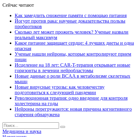
Сейчас читают
Как замедлить снижение памяти с помощью питания
Йогурт против рака: научные доказательства пользы
пробиотиков
Сколько лет может прожить человек? Ученые назвали
реальный максимум
Какое питание защищает сердце: 4 лучших диеты и одна
опасная
Ученые нашли нейроны, которые контролируют прием
пищи
Исцеление на 18 лет: CAR-T-терапия открывает новые
горизонты в лечении нейробластомы
Новые данные о роли BCAA в метаболизме скелетных
мышц
Новые вирусные угрозы: как человечеству
подготовиться к следующей пандемии
Революционная терапия: одно введение для контроля
холестерина на годы
Нейроны перегружаются: новая причина когнитивного
старения обнаружена
Медицина и наука
Навигация: