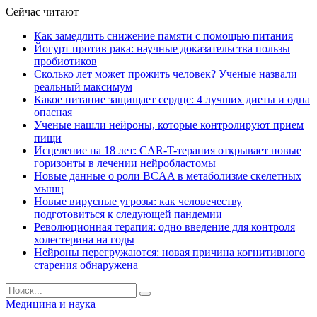
Сейчас читают
Как замедлить снижение памяти с помощью питания
Йогурт против рака: научные доказательства пользы
пробиотиков
Сколько лет может прожить человек? Ученые назвали
реальный максимум
Какое питание защищает сердце: 4 лучших диеты и одна
опасная
Ученые нашли нейроны, которые контролируют прием
пищи
Исцеление на 18 лет: CAR-T-терапия открывает новые
горизонты в лечении нейробластомы
Новые данные о роли BCAA в метаболизме скелетных
мышц
Новые вирусные угрозы: как человечеству
подготовиться к следующей пандемии
Революционная терапия: одно введение для контроля
холестерина на годы
Нейроны перегружаются: новая причина когнитивного
старения обнаружена
Медицина и наука