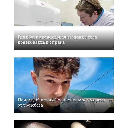
Гинцбург анонсировал создание трех
новых вакцин от рака
Почему 19-летний хоккеист мог умереть
от тромбоза