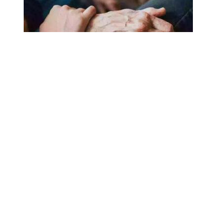
18.02.2025
Сколько лет может прожить
человек? Ученые назвали
реальный максимум
Мы на одноклассниках
О ресурсе
Редакция
Контакты
Политика конфиденциальности