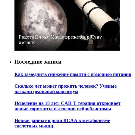
Ракета Илона Маска врежется в Луну -
детали
Последние записи
Как замедлить снижение памяти с помощью питания
Сколько лет может прожить человек? Ученые
назвали реальный максимум
Исцеление на 18 лет: CAR-T-терапия открывает
новые горизонты в лечении нейробластомы
Новые данные о роли BCAA в метаболизме
скелетных мышц