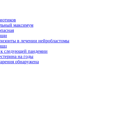
биотиков
альный максимум
опасная
ищи
оризонты в лечении нейробластомы
ышц
я к следующей пандемии
естерина на годы
тарения обнаружена