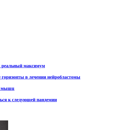
и реальный максимум
е горизонты в лечении нейробластомы
х мышц
ться к следующей пандемии