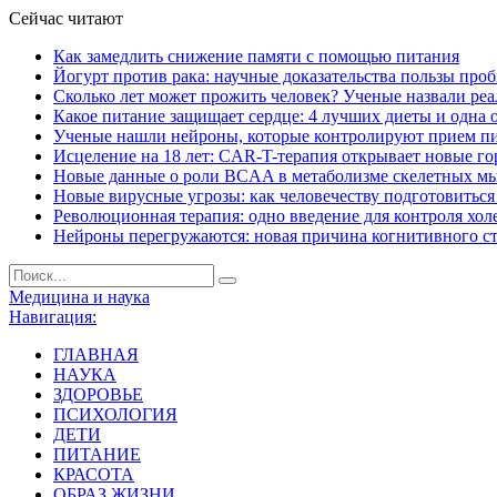
Сейчас читают
Как замедлить снижение памяти с помощью питания
Йогурт против рака: научные доказательства пользы про
Сколько лет может прожить человек? Ученые назвали ре
Какое питание защищает сердце: 4 лучших диеты и одна 
Ученые нашли нейроны, которые контролируют прием п
Исцеление на 18 лет: CAR-T-терапия открывает новые г
Новые данные о роли BCAA в метаболизме скелетных м
Новые вирусные угрозы: как человечеству подготовитьс
Революционная терапия: одно введение для контроля хол
Нейроны перегружаются: новая причина когнитивного с
Медицина и наука
Навигация:
ГЛАВНАЯ
НАУКА
ЗДОРОВЬЕ
ПСИХОЛОГИЯ
ДЕТИ
ПИТАНИЕ
КРАСОТА
ОБРАЗ ЖИЗНИ