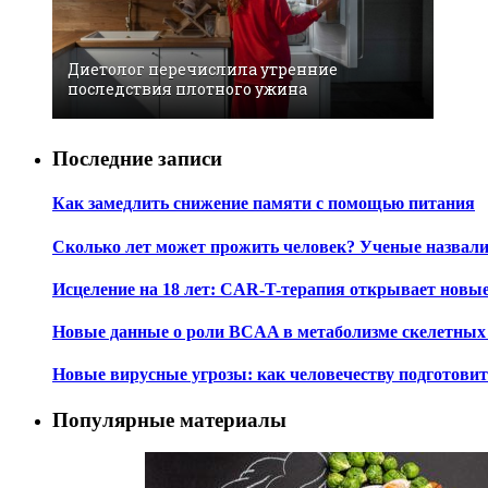
Диетолог перечислила утренние
последствия плотного ужина
Последние записи
Как замедлить снижение памяти с помощью питания
Сколько лет может прожить человек? Ученые назвал
Исцеление на 18 лет: CAR-T-терапия открывает новы
Новые данные о роли BCAA в метаболизме скелетны
Новые вирусные угрозы: как человечеству подготови
Популярные материалы