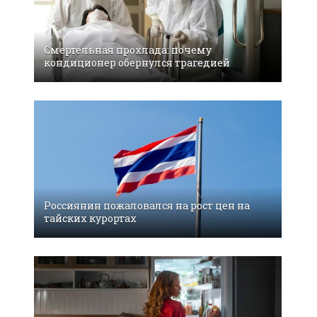
Смертельная прохлада: почему
кондиционер обернулся трагедией
Россиянин пожаловался на рост цен на
тайских курортах