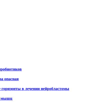
пробиотиков
на опасная
е горизонты в лечении нейробластомы
х мышц