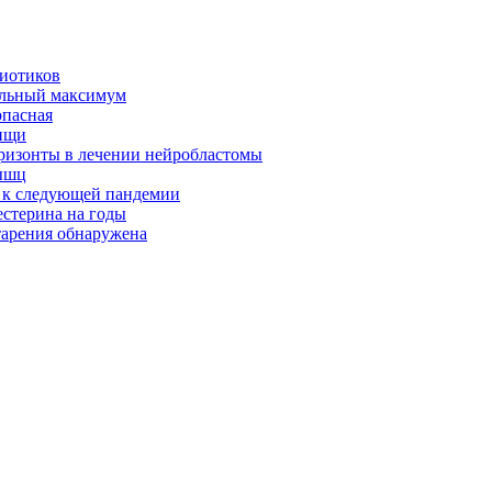
биотиков
альный максимум
опасная
ищи
оризонты в лечении нейробластомы
ышц
я к следующей пандемии
естерина на годы
тарения обнаружена