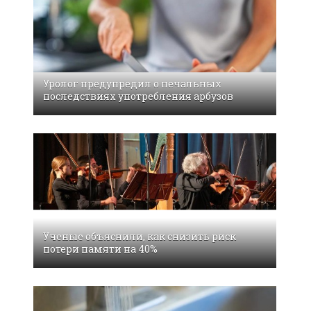
Уролог предупредил о печальных
последствиях употребления арбузов
Ученые объяснили, как снизить риск
потери памяти на 40%