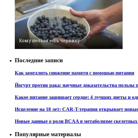
Кому нельзя есть чернику
Последние записи
Как замедлить снижение памяти с помощью питания
Йогурт против рака: научные доказательства пользы 
Какое питание защищает сердце: 4 лучших диеты и од
Исцеление на 18 лет: CAR-T-терапия открывает новы
Новые данные о роли BCAA в метаболизме скелетны
Популярные материалы