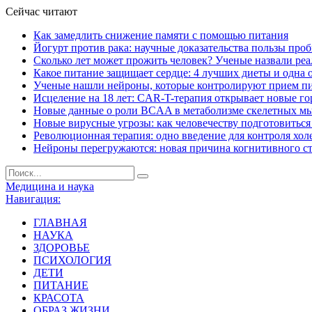
Сейчас читают
Как замедлить снижение памяти с помощью питания
Йогурт против рака: научные доказательства пользы про
Сколько лет может прожить человек? Ученые назвали ре
Какое питание защищает сердце: 4 лучших диеты и одна 
Ученые нашли нейроны, которые контролируют прием п
Исцеление на 18 лет: CAR-T-терапия открывает новые г
Новые данные о роли BCAA в метаболизме скелетных м
Новые вирусные угрозы: как человечеству подготовитьс
Революционная терапия: одно введение для контроля хол
Нейроны перегружаются: новая причина когнитивного с
Медицина и наука
Навигация:
ГЛАВНАЯ
НАУКА
ЗДОРОВЬЕ
ПСИХОЛОГИЯ
ДЕТИ
ПИТАНИЕ
КРАСОТА
ОБРАЗ ЖИЗНИ