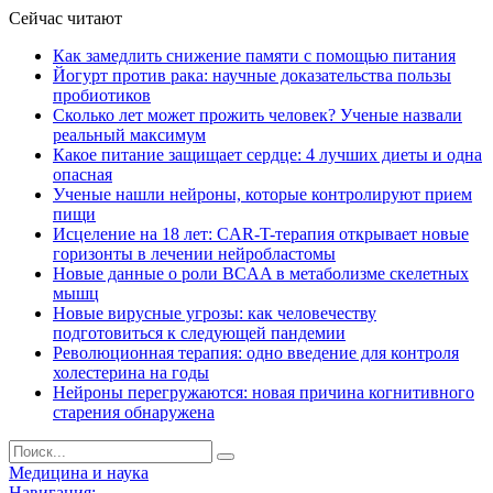
Сейчас читают
Как замедлить снижение памяти с помощью питания
Йогурт против рака: научные доказательства пользы
пробиотиков
Сколько лет может прожить человек? Ученые назвали
реальный максимум
Какое питание защищает сердце: 4 лучших диеты и одна
опасная
Ученые нашли нейроны, которые контролируют прием
пищи
Исцеление на 18 лет: CAR-T-терапия открывает новые
горизонты в лечении нейробластомы
Новые данные о роли BCAA в метаболизме скелетных
мышц
Новые вирусные угрозы: как человечеству
подготовиться к следующей пандемии
Революционная терапия: одно введение для контроля
холестерина на годы
Нейроны перегружаются: новая причина когнитивного
старения обнаружена
Медицина и наука
Навигация: