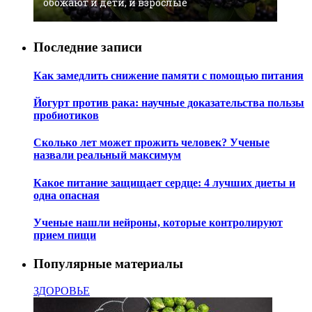
обожают и дети, и взрослые
Последние записи
Как замедлить снижение памяти с помощью питания
Йогурт против рака: научные доказательства пользы
пробиотиков
Сколько лет может прожить человек? Ученые
назвали реальный максимум
Какое питание защищает сердце: 4 лучших диеты и
одна опасная
Ученые нашли нейроны, которые контролируют
прием пищи
Популярные материалы
ЗДОРОВЬЕ